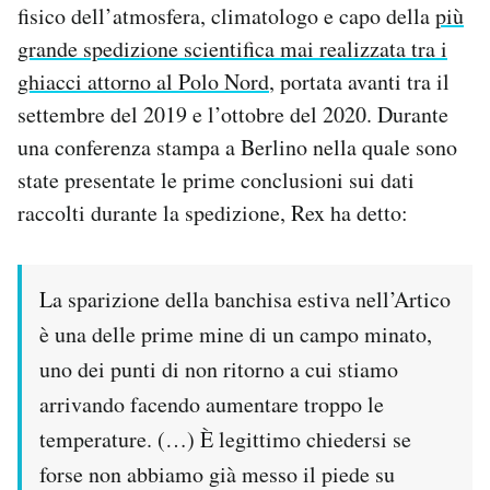
fisico dell’atmosfera, climatologo e capo della
più
Notifiche mobile
grande spedizione scientifica mai realizzata tra i
Regala il Post
Hai bisogno di aiuto?
ghiacci attorno al Polo Nord
, portata avanti tra il
Esci
settembre del 2019 e l’ottobre del 2020. Durante
una conferenza stampa a Berlino nella quale sono
state presentate le prime conclusioni sui dati
raccolti durante la spedizione, Rex ha detto:
La sparizione della banchisa estiva nell’Artico
è una delle prime mine di un campo minato,
uno dei punti di non ritorno a cui stiamo
arrivando facendo aumentare troppo le
temperature. (…) È legittimo chiedersi se
forse non abbiamo già messo il piede su