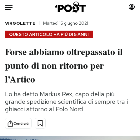
Auto
VIRGOLETTE
Martedì 15 giugno 2021
QUESTO ARTICOLO HA PIÙ DI
5 ANNI
HOME
Forse abbiamo oltrepassato il
Italia
Moda
punto di non ritorno per
Mondo
Libri
Politica
Consumismi
l’Artico
Tecnologia
Storie/Idee
Internet
Ok Boomer!
Lo ha detto Markus Rex, capo della più
Scienza
Media
grande spedizione scientifica di sempre tra i
Cultura
Europa
ghiacci attorno al Polo Nord
Economia
Altrecose
Condividi
Sport
Mondiali calcio 2026