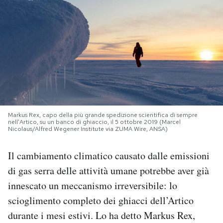
PODCAST
NEWSLETTER
I MIEI PREFERITI
Markus Rex, capo della più grande spedizione scientifica di sempre
SHOP
nell'Artico, su un banco di ghiaccio, il 5 ottobre 2019 (Marcel
Nicolaus/Alfred Wegener Institute via ZUMA Wire, ANSA)
CALENDARIO
Il cambiamento climatico causato dalle emissioni
di gas serra delle attività umane potrebbe aver già
AREA PERSONALE
innescato un meccanismo irreversibile: lo
scioglimento completo dei ghiacci dell’Artico
Area Personale
durante i mesi estivi. Lo ha detto Markus Rex,
Newsletter