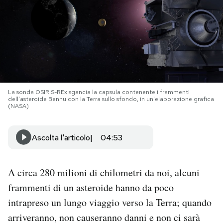
PODCAST
NEWSLETTER
I MIEI PREFERITI
La sonda OSIRIS-REx sgancia la capsula contenente i frammenti
dell'asteroide Bennu con la Terra sullo sfondo, in un'elaborazione grafica
(NASA)
SHOP
Ascolta l'articolo
04:53
CALENDARIO
A circa 280 milioni di chilometri da noi, alcuni
AREA PERSONALE
frammenti di un asteroide hanno da poco
intrapreso un lungo viaggio verso la Terra; quando
Area Personale
arriveranno, non causeranno danni e non ci sarà
Newsletter