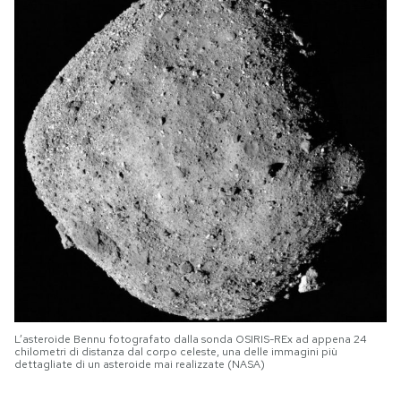
L’asteroide Bennu fotografato dalla sonda OSIRIS-REx ad appena 24
chilometri di distanza dal corpo celeste, una delle immagini più
dettagliate di un asteroide mai realizzate (NASA)