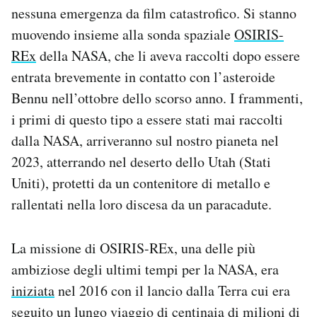
nessuna emergenza da film catastrofico. Si stanno
Notifiche mobile
Regala il Post
muovendo insieme alla sonda spaziale
OSIRIS-
Hai bisogno di aiuto?
REx
della NASA, che li aveva raccolti dopo essere
Esci
entrata brevemente in contatto con l’asteroide
Bennu nell’ottobre dello scorso anno. I frammenti,
i primi di questo tipo a essere stati mai raccolti
dalla NASA, arriveranno sul nostro pianeta nel
2023, atterrando nel deserto dello Utah (Stati
Uniti), protetti da un contenitore di metallo e
rallentati nella loro discesa da un paracadute.
La missione di OSIRIS-REx, una delle più
ambiziose degli ultimi tempi per la NASA, era
iniziata
nel 2016 con il lancio dalla Terra cui era
seguito un lungo viaggio di centinaia di milioni di