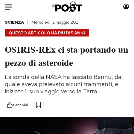
Auto
SCIENZA
Mercoledì 12 maggio 2021
QUESTO ARTICOLO HA PIÙ DI
5 ANNI
HOME
OSIRIS-REx ci sta portando un
Italia
Moda
pezzo di asteroide
Mondo
Libri
Politica
Consumismi
La sonda della NASA ha lasciato Bennu, dal
Tecnologia
Storie/Idee
quale aveva prelevato alcuni frammenti, e
Internet
Ok Boomer!
iniziato il suo viaggio verso la Terra
Scienza
Media
Cultura
Europa
Condividi
Economia
Altrecose
Sport
Mondiali calcio 2026