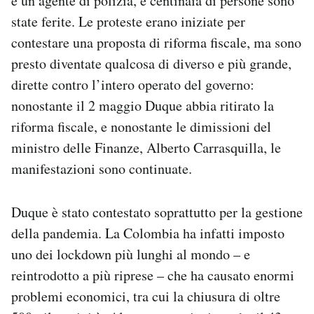
e un agente di polizia, e centinaia di persone sono
Notifiche mobile
state ferite. Le proteste erano iniziate per
Regala il Post
contestare una proposta di riforma fiscale, ma sono
Hai bisogno di aiuto?
presto diventate qualcosa di diverso e più grande,
Esci
dirette contro l’intero operato del governo:
nonostante il 2 maggio Duque abbia ritirato la
riforma fiscale, e nonostante le dimissioni del
ministro delle Finanze, Alberto Carrasquilla, le
manifestazioni sono continuate.
Duque è stato contestato soprattutto per la gestione
della pandemia. La Colombia ha infatti imposto
uno dei lockdown più lunghi al mondo – e
reintrodotto a più riprese – che ha causato enormi
problemi economici, tra cui la chiusura di oltre