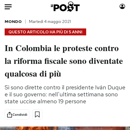
Auto
MONDO
Martedì 4 maggio 2021
QUESTO ARTICOLO HA PIÙ DI
5 ANNI
HOME
In Colombia le proteste contro
Italia
Moda
la riforma fiscale sono diventate
Mondo
Libri
Politica
Consumismi
qualcosa di più
Tecnologia
Storie/Idee
Internet
Ok Boomer!
Si sono dirette contro il presidente Iván Duque
Scienza
Media
e il suo governo: nell'ultima settimana sono
Cultura
Europa
state uccise almeno 19 persone
Economia
Altrecose
Condividi
Sport
Mondiali calcio 2026