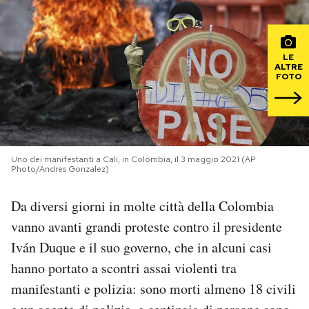
PODCAST
LE
ALTRE
NEWSLETTER
FOTO
I MIEI PREFERITI
Uno dei manifestanti a Cali, in Colombia, il 3 maggio 2021 (AP
SHOP
Photo/Andres Gonzalez)
Da diversi giorni in molte città della Colombia
CALENDARIO
vanno avanti grandi proteste contro il presidente
Iván Duque e il suo governo, che in alcuni casi
AREA PERSONALE
hanno portato a scontri assai violenti tra
Area Personale
manifestanti e polizia: sono morti almeno 18 civili
Newsletter