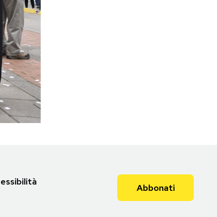
essibilità
Abbonati