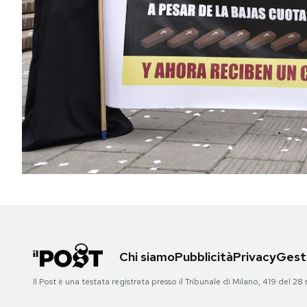
PODCAST
NEWSLETTER
I MIEI PREFERITI
SHOP
CALENDARIO
AREA PERSONALE
Chi siamo
Pubblicità
Privacy
Gesti
Area Personale
Il Post è una testata registrata presso il Tribunale di Milano, 419 del
Newsletter