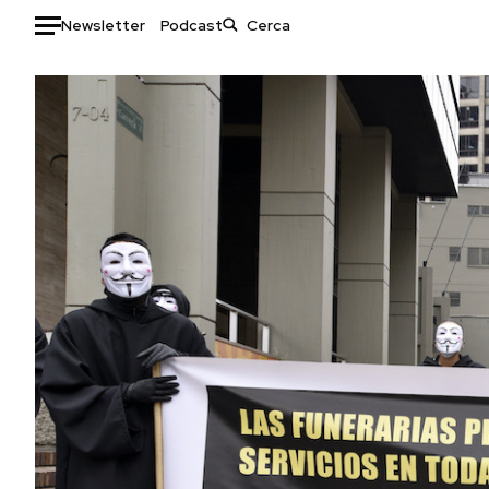
Newsletter
Podcast
Auto
HOME
Italia
Moda
Mondo
Libri
Politica
Consumismi
Tecnologia
Storie/Idee
Internet
Ok Boomer!
Scienza
Media
Cultura
Europa
Economia
Altrecose
Sport
Mondiali calcio 2026