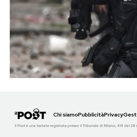
PODCAST
NEWSLETTER
I MIEI PREFERITI
SHOP
CALENDARIO
AREA PERSONALE
Chi siamo
Pubblicità
Privacy
Gesti
Area Personale
Il Post è una testata registrata presso il Tribunale di Milano, 419 del
Newsletter