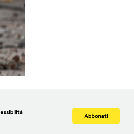
essibilità
Abbonati