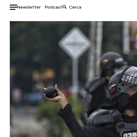
Newsletter
Podcast
Auto
HOME
Italia
Moda
Mondo
Libri
Politica
Consumismi
Tecnologia
Storie/Idee
Internet
Ok Boomer!
Scienza
Media
Cultura
Europa
Economia
Altrecose
Sport
Mondiali calcio 2026