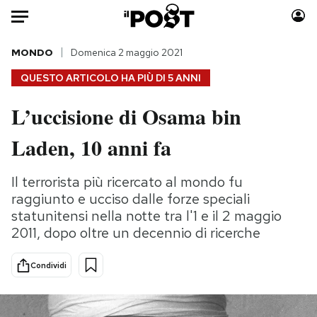
Auto
MONDO
Domenica 2 maggio 2021
QUESTO ARTICOLO HA PIÙ DI
5 ANNI
HOME
L’uccisione di Osama bin
Italia
Moda
Laden, 10 anni fa
Mondo
Libri
Politica
Consumismi
Il terrorista più ricercato al mondo fu
Tecnologia
Storie/Idee
raggiunto e ucciso dalle forze speciali
Internet
Ok Boomer!
statunitensi nella notte tra l'1 e il 2 maggio
Scienza
Media
2011, dopo oltre un decennio di ricerche
Cultura
Europa
Economia
Altrecose
Condividi
Sport
Mondiali calcio 2026