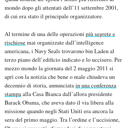
Notifiche mobile
mondo dopo gli attentati dell’11 settembre 2001,
Regala il Post
di cui era stato il principale organizzatore.
Hai bisogno di aiuto?
Esci
Al termine di una delle operazioni
più segrete e
rischiose
mai organizzate dall’intelligence
americana, i Navy Seals trovarono bin Laden al
terzo piano dell’edificio indicato e lo uccisero. Per
mezzo mondo la giornata del 2 maggio 2011 si
aprì con la notizia che bene o male chiudeva un
decennio di storia, annunciata
in una conferenza
stampa
alla Casa Bianca dall’allora presidente
Barack Obama, che aveva dato il via libera alla
missione quando negli Stati Uniti era ancora la
sera del primo maggio. Tra l’ordine e l’uccisione,