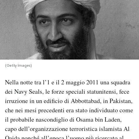
PODCAST
NEWSLETTER
I MIEI PREFERITI
(Getty Images)
SHOP
Nella notte tra l’1 e il 2 maggio 2011 una squadra
dei Navy Seals, le forze speciali statunitensi, fece
CALENDARIO
irruzione in un edificio di Abbottabad, in Pakistan,
che nei mesi precedenti era stato individuato come
AREA PERSONALE
il probabile nascondiglio di Osama bin Laden,
capo dell’organizzazione terroristica islamista Al
Area Personale
Newsletter
Qaida nonché all’epoca l’uomo più ricercato al