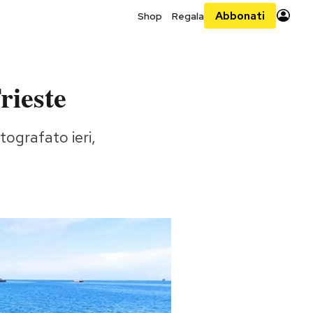
Abbonati
Shop
Regala
rieste
tografato ieri,