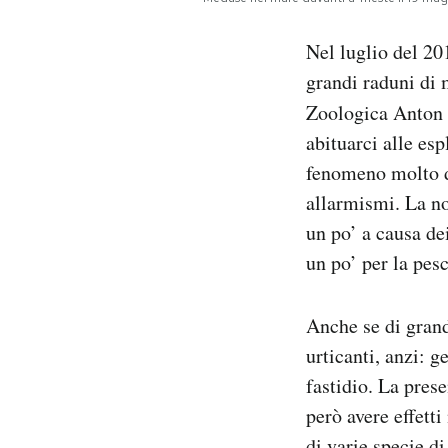
Nel luglio del 20
grandi raduni di 
Zoologica Anton 
abituarci alle es
fenomeno molto di
allarmismi. La no
un po’ a causa de
un po’ per la pes
Anche se di gran
urticanti, anzi:
fastidio. La pres
però avere effett
di varie specie di