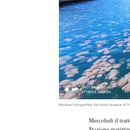
PODCAST
NEWSLETTER
I MIEI PREFERITI
SHOP
CALENDARIO
Meduse fotografate dal molo Audace di Tries
AREA PERSONALE
Mercoledì il tratt
Area Personale
Newsletter
Stazione marittim