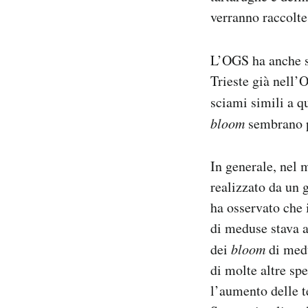
verranno raccolte 
L’OGS ha anche s
Trieste già nell’O
sciami simili a q
bloom
sembrano pe
In generale, nel
realizzato da un 
ha osservato che 
di meduse stava a
dei
bloom
di medu
di molte altre sp
l’aumento delle t