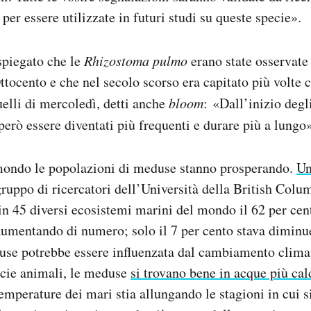
per essere utilizzate in futuri studi su queste specie».
piegato che le
Rhizostoma pulmo
erano state osservate 
ttocento e che nel secolo scorso era capitato più volte 
uelli di mercoledì, detti anche
bloom
: «Dall’inizio degl
rò essere diventati più frequenti e durare più a lungo»
 mondo le popolazioni di meduse stanno prosperando.
Un
gruppo di ricercatori dell’Università della British Colu
in 45 diversi ecosistemi marini del mondo il 62 per ce
umentando di numero; solo il 7 per cento stava diminu
se potrebbe essere influenzata dal cambiamento climat
ecie animali, le meduse
si trovano bene in acque più cal
emperature dei mari stia allungando le stagioni in cui s