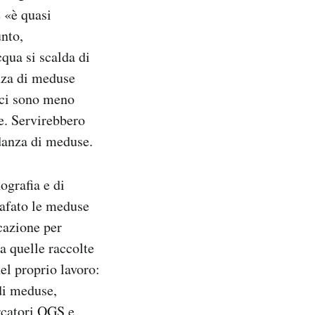
 «è quasi
unto,
qua si scalda di
enza di meduse
 ci sono meno
e. Servirebbero
danza di meduse.
ografia e di
rafato le meduse
cazione per
 a quelle raccolte
nel proprio lavoro:
di meduse,
ercatori OGS e