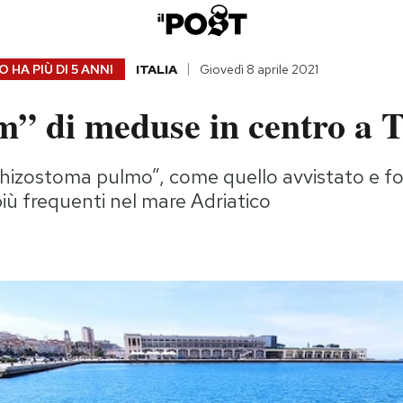
 HA PIÙ DI
5 ANNI
ITALIA
Giovedì 8 aprile 2021
m” di meduse in centro a T
“Rhizostoma pulmo”, come quello avvistato e fo
ù frequenti nel mare Adriatico