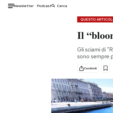
Newsletter
Podcast
Auto
QUESTO ARTICOLO
Il “bloo
HOME
Italia
Moda
Gli sciami di 
Mondo
Libri
sono sempre pi
Politica
Consumismi
Tecnologia
Storie/Idee
Condividi
Internet
Ok Boomer!
Scienza
Media
Cultura
Europa
Economia
Altrecose
Sport
Mondiali calcio 2026