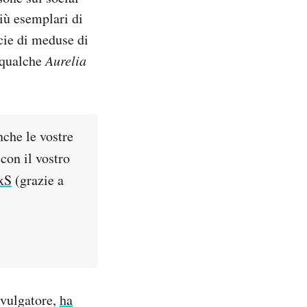
iù esemplari di
cie di meduse di
 qualche
Aurelia
nche le vostre
 con il vostro
xS
(grazie a
ivulgatore,
ha