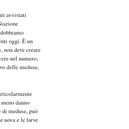
ti avvistati
Stazione
«dobbiamo
enti oggi. È un
e, non deve creare
scere nel numero,
ivo delle meduse,
rticolarmente
e, meno danno
ie di meduse, può
e uova e le larve