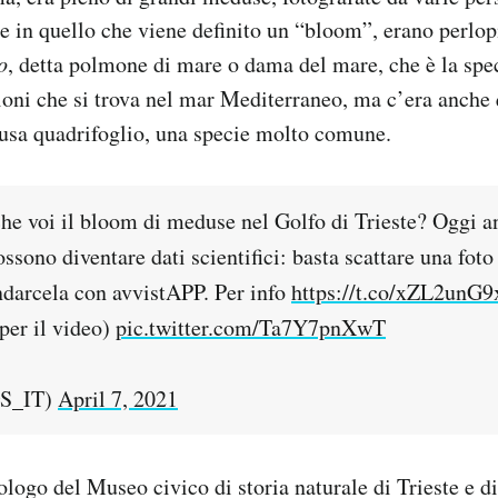
 in quello che viene definito un “bloom”, erano perlop
o
, detta polmone di mare o dama del mare, che è la spe
oni che si trova nel mar Mediterraneo, ma c’era anche
dusa quadrifoglio, una specie molto comune.
che voi il bloom di meduse nel Golfo di Trieste? Oggi a
ssono diventare dati scientifici: basta scattare una foto
ndarcela con avvistAPP. Per info
https://t.co/xZL2unG9
per il video)
pic.twitter.com/Ta7Y7pnXwT
S_IT)
April 7, 2021
ologo del Museo civico di storia naturale di Trieste e d