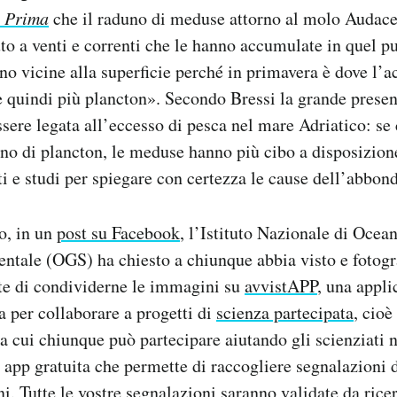
e Prima
che il raduno di meduse attorno al molo Audace
o a venti e correnti che le hanno accumulate in quel p
o vicine alla superficie perché in primavera è dove l’ac
 e quindi più plancton». Secondo Bressi la grande pres
sere legata all’eccesso di pesca nel mare Adriatico: se
ono di plancton, le meduse hanno più cibo a disposizion
 e studi per spiegare con certezza le cause dell’abbon
o, in un
post su Facebook
, l’Istituto Nazionale di Ocean
ntale (OGS) ha chiesto a chiunque abbia visto e fotog
ste di condividerne le immagini su
avvistAPP
, una appli
 per collaborare a progetti di
scienza partecipata
, cioè
i a cui chiunque può partecipare aiutando gli scienziati 
app gratuita che permette di raccogliere segnalazioni 
ini. Tutte le vostre segnalazioni saranno validate da ric