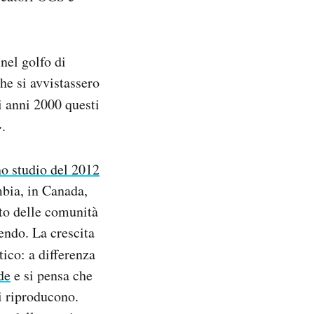
nel golfo di
che si avvistassero
i anni 2000 questi
.
o studio del 2012
mbia, in Canada,
nto delle comunità
endo. La crescita
ico: a differenza
de
e si pensa che
i riproducono.