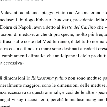
19 davanti ad alcune spiagge vicino ad Ancona erano sta
meduse: il biologo Roberto Danovaro, presidente della 
Dohrn di Napoli,
aveva detto al
Resto del Carlino
che 
plosioni di meduse, anche di più specie, molto più frequ
ffuso sulle coste del Mediterraneo, è del tutto normal
stra costa e il nostro mare sono destinati a vederli cre
i cambiamenti climatici che anticipano il ciclo produtt
ca eccessiva».
di dimensioni le
Rhizostoma pulmo
non sono meduse pa
 generalmente maggiori sono le dimensioni delle medus
enza eccessiva di questi animali, e così delle altre spec
i negativi sugli ecosistemi, perché le meduse mangiano l
 pesci.