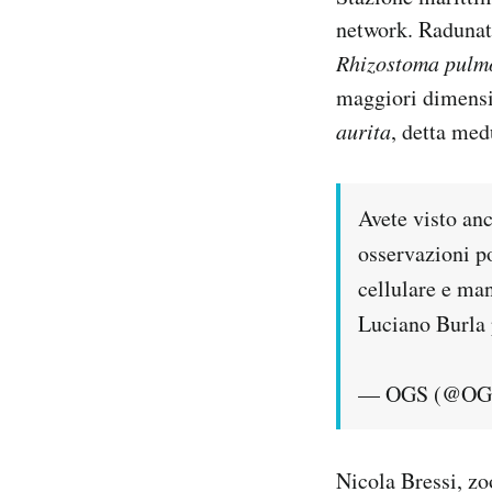
Notifiche mobile
network. Radunate
Regala il Post
Rhizostoma pulm
Hai bisogno di aiuto?
maggiori dimensi
Esci
aurita
, detta me
Avete visto an
osservazioni po
cellulare e ma
Luciano Burla 
— OGS (@OG
Nicola Bressi, zo