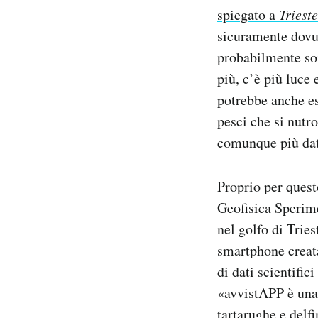
spiegato a
Triest
sicuramente dovut
probabilmente son
più, c’è più luce
potrebbe anche es
pesci che si nutr
comunque più dati
Proprio per quest
Geofisica Sperime
nel golfo di Trie
smartphone creata
di dati scientific
«avvistAPP è una 
tartarughe e delf