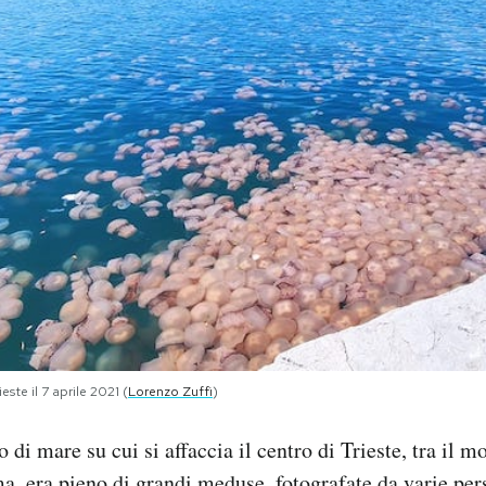
te il 7 aprile 2021 (
Lorenzo Zuffi
)
o di mare su cui si affaccia il centro di Trieste, tra il 
a, era pieno di grandi meduse, fotografate da varie per