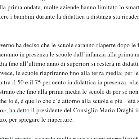
alla prima ondata, molte aziende hanno limitato lo smart
tere i bambini durante la didattica a distanza sta ricade
erno ha deciso che le scuole saranno riaperte dopo le f
neranno in presenza le scuole dall’infanzia alla prima 
a fino all’ultimo anno di superiori si resterà in didatti
vece, le scuole riapriranno fino alla terza media; per le
 tra il 50 e il 75 per cento in didattica in presenza. «L
strano che fino alla prima media le scuole di per sé non
he lo è, è quello che c’è attorno alla scuola e più l’età s
no»,
ha detto
il presidente del Consiglio Mario Draghi i
zo, per spiegare le riaperture.
o direttamente, secondo molte
ricostruzioni giornalistic