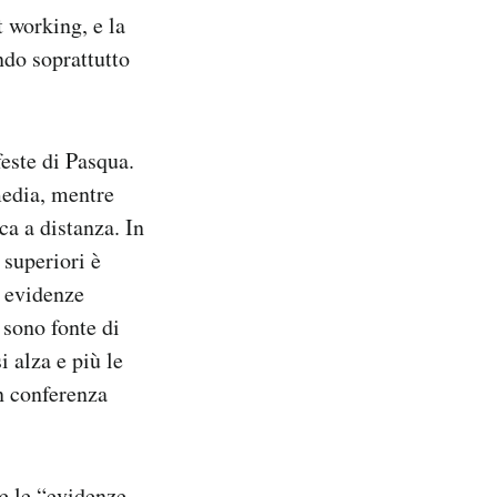
 working, e la
ndo soprattutto
este di Pasqua.
media, mentre
ca a distanza. In
 superiori è
e evidenze
 sono fonte di
i alza e più le
n conferenza
he
le “evidenze