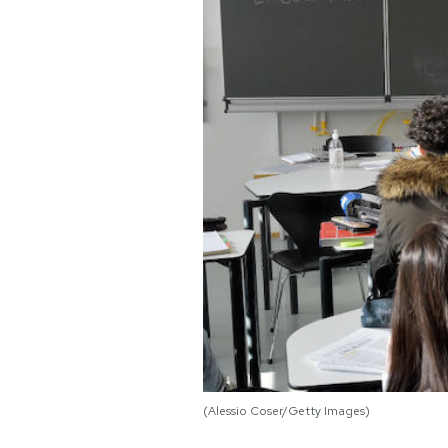
PODCAST
NEWSLETTER
I MIEI PREFERITI
SHOP
CALENDARIO
AREA PERSONALE
Area Personale
(Alessio Coser/Getty Images)
Newsletter