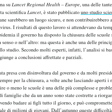
ana su
Lancet Regional Health – Europe
, una delle tante
sta scientifica
Lancet
, è stato pubblicato
uno studio scie
liane sarebbero un luogo sicuro, e non contribuirebbero a
virus. I risultati di questo lavoro si attendevano da tem
epidemia il governo ha disposto la chiusura delle scuole 
n senso o nell’altro: ma questa è anche una delle princip
lo studio. Secondo molti esperti, infatti, l’analisi si ba
 giunge a conclusioni affrettate e parziali.
ata presa con disinvoltura dal governo e da molti presid
empre per la chiusura, a volte anche lasciando aperti i 
rire o meno le scuole è una delle più complesse e probl
di famiglie che da un anno sono state costrette a riorgan
dovendo badare ai figli tutto il giorno, e può compromett
ciale di milioni di giovani. Dall’autunno queste difficol