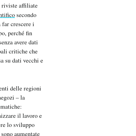
 riviste affiliate
ntifico
secondo
 far crescere i
po, perché fin
senza avere dati
ali critiche che
sa su dati vecchi e
enti delle regioni
negozi – la
ematiche:
izzare il lavoro e
ere lo sviluppo
tà sono aumentate