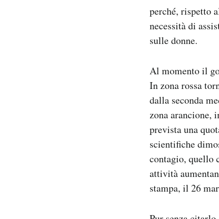
perché, rispetto 
necessità di assis
sulle donne.
Al momento il gov
In zona rossa tor
dalla seconda medi
zona arancione, in
prevista una quota
scientifiche dimo
contagio, quello c
attività aumenta
stampa, il 26 mar
Pur senza citarl