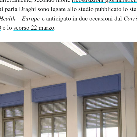
cui parla Draghi sono legate allo studio pubblicato lo s
Health – Europe
e anticipato in due occasioni dal
Corri
0
e lo
scorso 22 marzo
.