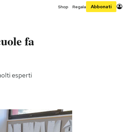
Abbonati
Shop
Regala
cuole fa
lti esperti