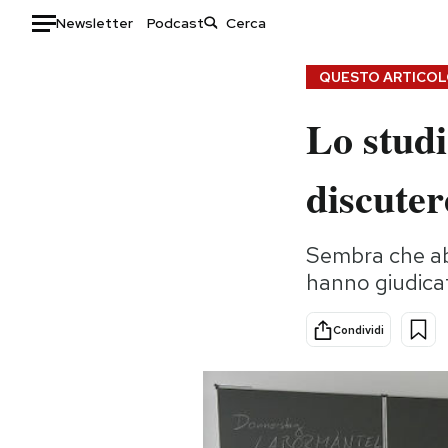
Newsletter
Podcast
Auto
QUESTO ARTICOLO
Lo studi
HOME
Italia
Moda
discuter
Mondo
Libri
Politica
Consumismi
Sembra che abb
Tecnologia
Storie/Idee
hanno giudicato
Internet
Ok Boomer!
Scienza
Media
Condividi
Cultura
Europa
Economia
Altrecose
Sport
Mondiali calcio 2026