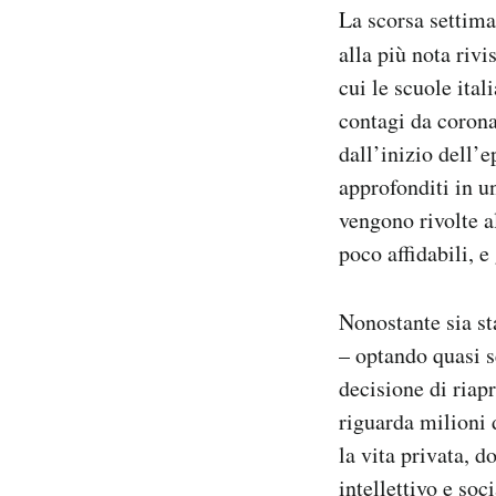
La scorsa settim
Notifiche mobile
Regala il Post
alla più nota rivi
Hai bisogno di aiuto?
cui le scuole ita
Esci
contagi da corona
dall’inizio dell’
approfonditi in u
vengono rivolte al
poco affidabili, e
Nonostante sia st
– optando quasi s
decisione di riap
riguarda milioni 
la vita privata, 
intellettivo e so