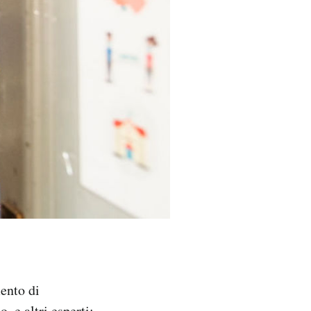
mento di
, e altri esperti: