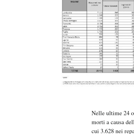
PODCAST
NEWSLETTER
I MIEI PREFERITI
SHOP
CALENDARIO
AREA PERSONALE
Nelle ultime 24 o
morti a causa del
Area Personale
cui 3.628 nei repa
Newsletter