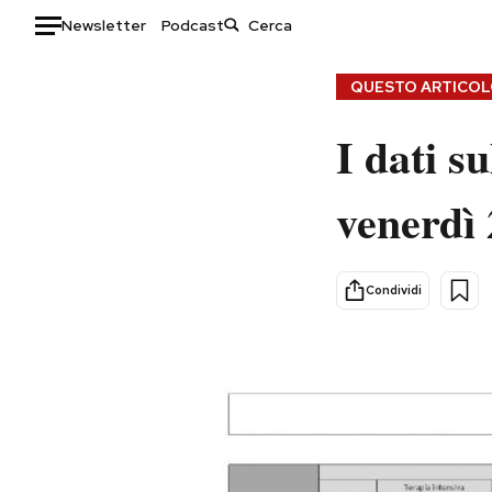
Newsletter
Podcast
Auto
QUESTO ARTICOLO
HOME
I dati su
Italia
Moda
venerdì
Mondo
Libri
Politica
Consumismi
Tecnologia
Storie/Idee
Condividi
Internet
Ok Boomer!
Scienza
Media
Cultura
Europa
Economia
Altrecose
Sport
Mondiali calcio 2026