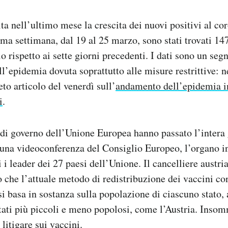
ta nell’ultimo mese la crescita dei nuovi positivi al cor
ima settimana, dal 19 al 25 marzo, sono stati trovati 14
o rispetto ai sette giorni precedenti. I dati sono un se
ell’epidemia dovuta soprattutto alle misure restrittive: 
to articolo del venerdì sull’
andamento dell’epidemia in
i
.
e di governo dell’Unione Europea hanno passato l’intera 
n una videoconferenza del Consiglio Europeo, l’organo i
i i leader dei 27 paesi dell’Unione. Il cancelliere austr
 che l’attuale metodo di redistribuzione dei vaccini con
si basa in sostanza sulla popolazione di ciascuno stato,
tati più piccoli e meno popolosi, come l’Austria. Inso
litigare sui vaccini
.