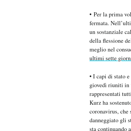
•
Per la prima vol
fermata. Nell’ult
un sostanziale cal
della flessione d
meglio nel consue
ultimi sette giorn
•
I capi di stato 
giovedì riuniti i
rappresentati tutt
Kurz ha sostenuto
coronavirus, che 
danneggiato gli s
sta continuando a 