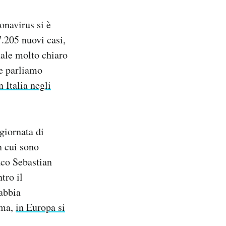
onavirus si è
7.205 nuovi casi,
gnale molto chiaro
ne parliamo
 Italia negli
giornata di
n cui sono
iaco Sebastian
tro il
 abbia
mma,
in Europa si