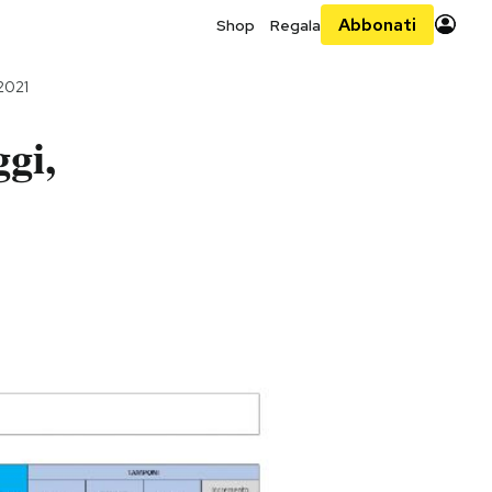
Abbonati
Shop
Regala
2021
ggi,