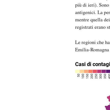
più di ieri). Son
Notifiche mobile
Regala il Post
antigenici. La pe
Hai bisogno di aiuto?
mentre quella dei 
Esci
registrati erano s
Le regioni che ha
Emilia-Romagna (