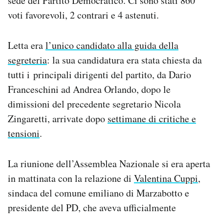
sede del Partito Democratico. Ci sono stati 860
Notifiche mobile
voti favorevoli, 2 contrari e 4 astenuti.
Regala il Post
Hai bisogno di aiuto?
Letta era
l’unico candidato alla guida della
Esci
segreteria
: la sua candidatura era stata chiesta da
tutti i principali dirigenti del partito, da Dario
Franceschini ad Andrea Orlando, dopo le
dimissioni del precedente segretario Nicola
Zingaretti, arrivate dopo
settimane di critiche e
tensioni
.
La riunione dell’Assemblea Nazionale si era aperta
in mattinata con la relazione di
Valentina Cuppi
,
sindaca del comune emiliano di Marzabotto e
presidente del PD, che aveva ufficialmente