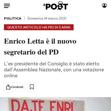
Auto
POLITICA
Domenica 14 marzo 2021
QUESTO ARTICOLO HA PIÙ DI
5 ANNI
HOME
Enrico Letta è il nuovo
Italia
Moda
segretario del PD
Mondo
Libri
Politica
Consumismi
L'ex presidente del Consiglio è stato eletto
Tecnologia
Storie/Idee
dall'Assemblea Nazionale, con una votazione
Internet
Ok Boomer!
online
Scienza
Media
Cultura
Europa
Condividi
Economia
Altrecose
Sport
Mondiali calcio 2026