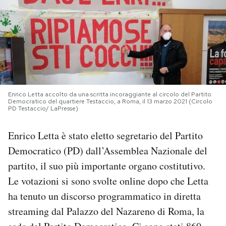
PODCAST
NEWSLETTER
I MIEI PREFERITI
Enrico Letta accolto da una scritta incoraggiante al circolo del Partito
Democratico del quartiere Testaccio, a Roma, il 13 marzo 2021 (Circolo
PD Testaccio/ LaPresse)
SHOP
Enrico Letta è stato eletto segretario del Partito
Democratico (PD) dall’Assemblea Nazionale del
CALENDARIO
partito, il suo più importante organo costitutivo.
Le votazioni si sono svolte online dopo che Letta
AREA PERSONALE
ha tenuto un discorso programmatico in diretta
Area Personale
streaming dal Palazzo del Nazareno di Roma, la
Newsletter