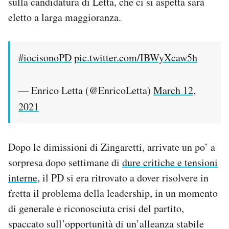
sulla candidatura di Letta, che ci si aspetta sarà
Notifiche mobile
eletto a larga maggioranza.
Regala il Post
Hai bisogno di aiuto?
Esci
#iocisonoPD
pic.twitter.com/IBWyXcaw5h
— Enrico Letta (@EnricoLetta)
March 12,
2021
Dopo le dimissioni di Zingaretti, arrivate un po’ a
sorpresa dopo settimane di
dure critiche e tensioni
interne
, il PD si era ritrovato a dover risolvere in
fretta il problema della leadership, in un momento
di generale e riconosciuta crisi del partito,
spaccato sull’opportunità di un’alleanza stabile