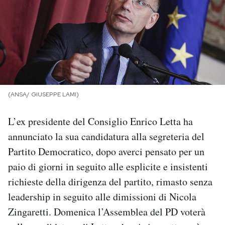
PODCAST
NEWSLETTER
I MIEI PREFERITI
(ANSA/ GIUSEPPE LAMI)
L’ex presidente del Consiglio Enrico Letta ha
SHOP
annunciato la sua candidatura alla segreteria del
Partito Democratico, dopo averci pensato per un
CALENDARIO
paio di giorni in seguito alle esplicite e insistenti
richieste della dirigenza del partito, rimasto senza
AREA PERSONALE
leadership in seguito alle dimissioni di Nicola
Area Personale
Zingaretti. Domenica l’Assemblea del PD voterà
Newsletter