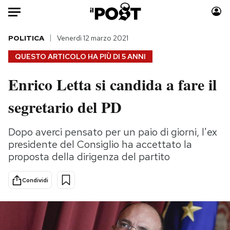
Auto
POLITICA
Venerdì 12 marzo 2021
QUESTO ARTICOLO HA PIÙ DI
5 ANNI
HOME
Enrico Letta si candida a fare il
Italia
Moda
segretario del PD
Mondo
Libri
Politica
Consumismi
Dopo averci pensato per un paio di giorni, l'ex
Tecnologia
Storie/Idee
presidente del Consiglio ha accettato la
Internet
Ok Boomer!
proposta della dirigenza del partito
Scienza
Media
Cultura
Europa
Condividi
Economia
Altrecose
Sport
Mondiali calcio 2026