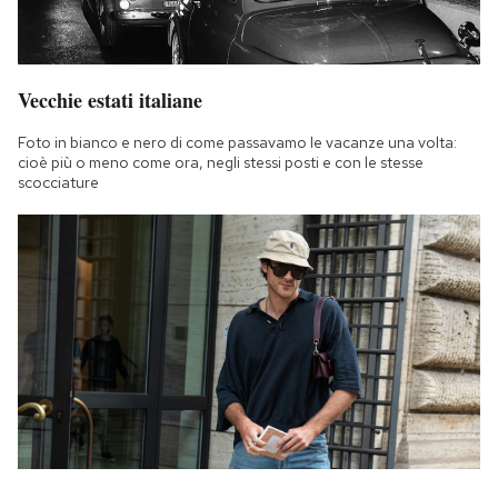
Vecchie estati italiane
Foto in bianco e nero di come passavamo le vacanze una volta:
cioè più o meno come ora, negli stessi posti e con le stesse
scocciature