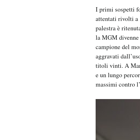
I primi sospetti f
attentati rivolti
palestra è ritenu
la MGM divenne fa
campione del mond
aggravati dall’us
titoli vinti. A M
e un lungo percor
massimi contro l