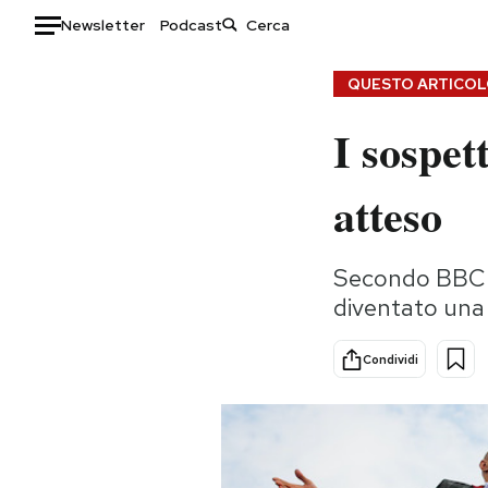
Newsletter
Podcast
Auto
QUESTO ARTICOLO
I sospet
HOME
Italia
Moda
atteso
Mondo
Libri
Politica
Consumismi
Secondo BBC il
Tecnologia
Storie/Idee
diventato una 
Internet
Ok Boomer!
Scienza
Media
Condividi
Cultura
Europa
Economia
Altrecose
Sport
Mondiali calcio 2026