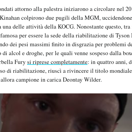
ondati attorno alla palestra iniziarono a circolare nel 
 a Kinahan colpirono due pugili della MGM, uccidendone
ta una delle attività della KOCG. Nonostante questo, tra 
mosa per essere la sede della riabilitazione di Tyson 
o dei pesi massimi finito in disgrazia per problemi d
o di alcol e droghe, per le quali venne sospeso dalla box
arbella Fury
si riprese completamente
: in quattro anni, 
so di riabilitazione, riuscì a rivincere il titolo mondia
’allora campione in carica Deontay Wilder.