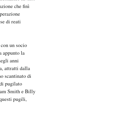
azione che finì
operazione
se di reati
 con un socio
a appunto la
egli anni
, attratti dalla
no scantinato di
di pugilato
iam Smith e Billy
uesti pugili,