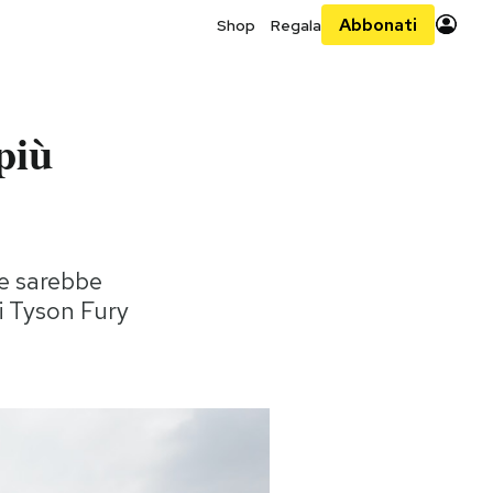
Abbonati
Shop
Regala
 più
se sarebbe
di Tyson Fury