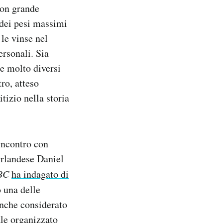
con grande
 dei pesi massimi
le vinse nel
rsonali. Sia
e molto diversi
ro, atteso
tizio nella storia
’incontro con
irlandese Daniel
BC
ha indagato di
o una delle
anche considerato
le organizzato