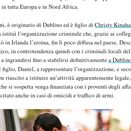
 in tutta Europa e in Nord Africa.
i, è originario di Dublino ed è figlio di
Christy Kinah
a istituì l’organizzazione criminale che, grazie ai colle
ò in Irlanda l’eroina, fin lì poco diffusa nel paese. Des
gico, in controtendenza quindi con i criminali locali del
 a ingrandirsi fino a stabilirsi definitivamente
a Dublino
il figlio, Daniel, a rappresentare l’organizzazione, e se
e riuscito a istituire un’attività apparentemente legale,
che si sospetta venga finanziata con i proventi degli affar
citato anche in casi di omicidi e traffico di armi.