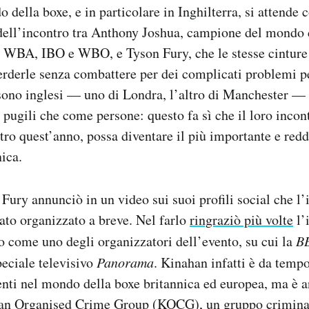
 della boxe, e in particolare in Inghilterra, si attende 
 dell’incontro tra Anthony Joshua, campione del mondo
i WBA, IBO e WBO, e Tyson Fury, che le stesse cinture 
erderle senza combattere per dei complicati problemi pe
sono inglesi — uno di Londra, l’altro di Manchester — 
 pugili che come persone: questo fa sì che il loro incont
ro quest’anno, possa diventare il più importante e reddi
nica.
Fury annunciò in un video sui suoi profili social che l
ato organizzato a breve. Nel farlo
ringraziò più volte
l’
o come uno degli organizzatori dell’evento, su cui la
B
eciale televisivo
Panorama
. Kinahan infatti è da temp
enti nel mondo della boxe britannica ed europea, ma è 
han Organised Crime Group (KOCG), un gruppo crimina