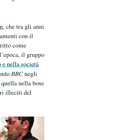
an
, che tra gli anni
gamenti con il
critto come
l’epoca, il gruppo
 e nella società
condo
BBC
negli
 quella nella boxe
i illeciti del