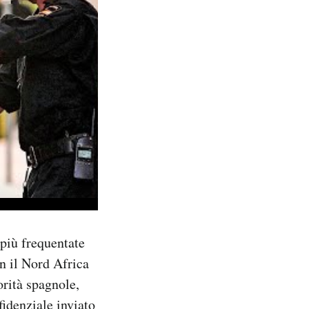
 più frequentate
on il Nord Africa
torità spagnole,
idenziale inviato