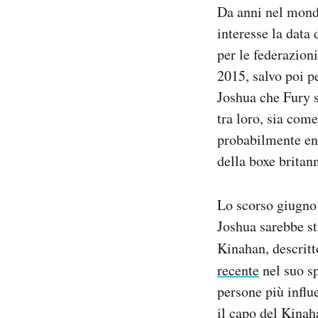
Da anni nel mondo
Notifiche mobile
Regala il Post
interesse la data
Hai bisogno di aiuto?
per le federazion
Esci
2015, salvo poi p
Joshua che Fury 
tra loro, sia come
probabilmente ent
della boxe britan
Lo scorso giugno 
Joshua sarebbe st
Kinahan, descritt
recente
nel suo sp
persone più influ
il capo del Kina