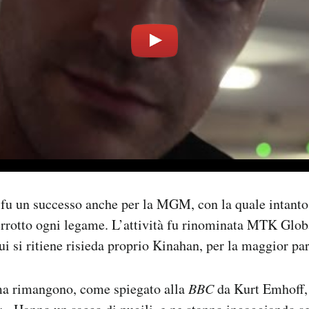
y fu un successo anche per la MGM, con la quale intant
errotto ogni legame. L’attività fu rinominata MTK Global
ui si ritiene risieda proprio Kinahan, per la maggior par
ma rimangono, come spiegato alla
BBC
da Kurt Emhoff,