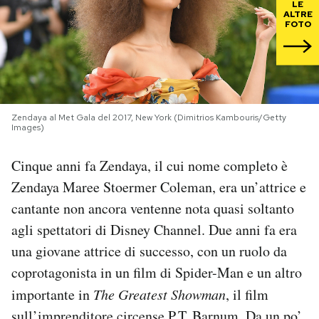
LE
ALTRE
FOTO
PODCAST
NEWSLETTER
Zendaya al Met Gala del 2017, New York (Dimitrios Kambouris/Getty
I MIEI PREFERITI
Images)
Cinque anni fa Zendaya, il cui nome completo è
SHOP
Zendaya Maree Stoermer Coleman, era un’attrice e
cantante non ancora ventenne nota quasi soltanto
CALENDARIO
agli spettatori di Disney Channel. Due anni fa era
una giovane attrice di successo, con un ruolo da
AREA PERSONALE
coprotagonista in un film di Spider-Man e un altro
importante in
The Greatest Showman
, il film
Area Personale
Newsletter
sull’imprenditore circense P.T. Barnum. Da un po’