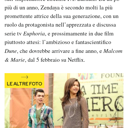
Notifiche mobile
più di un anno, Zendaya è secondo molti la più
Regala il Post
promettente attrice della sua generazione, con un
Hai bisogno di aiuto?
ruolo da protagonista nell’apprezzata e discussa
Esci
serie tv
Euphoria
, e prossimamente in due film
piuttosto attesi: l’ambizioso e fantascientifico
Dune
, che dovrebbe arrivare a fine anno, e
Malcom
& Marie
, dal 5 febbraio su Netflix.