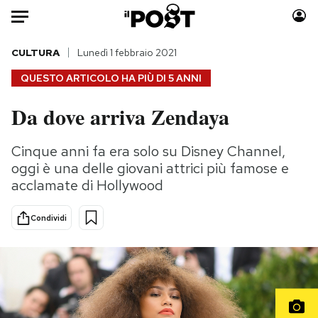
Auto
CULTURA
Lunedì 1 febbraio 2021
QUESTO ARTICOLO HA PIÙ DI
5 ANNI
HOME
Da dove arriva Zendaya
Italia
Moda
Mondo
Libri
Cinque anni fa era solo su Disney Channel,
Politica
Consumismi
oggi è una delle giovani attrici più famose e
Tecnologia
Storie/Idee
acclamate di Hollywood
Internet
Ok Boomer!
Condividi
Scienza
Media
Cultura
Europa
Economia
Altrecose
Sport
Mondiali calcio 2026