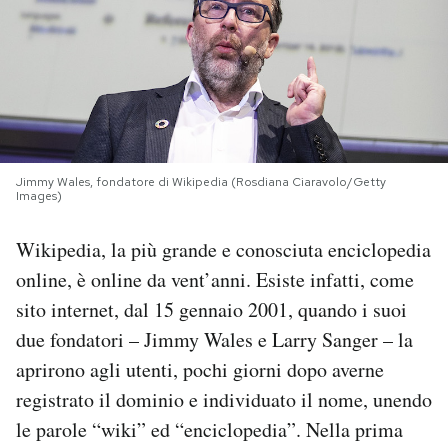
PODCAST
NEWSLETTER
I MIEI PREFERITI
Jimmy Wales, fondatore di Wikipedia (Rosdiana Ciaravolo/Getty
Images)
SHOP
Wikipedia, la più grande e conosciuta enciclopedia
online, è online da vent’anni. Esiste infatti, come
CALENDARIO
sito internet, dal 15 gennaio 2001, quando i suoi
due fondatori – Jimmy Wales e Larry Sanger – la
aprirono agli utenti, pochi giorni dopo averne
AREA PERSONALE
registrato il dominio e individuato il nome, unendo
Area Personale
le parole “wiki” ed “enciclopedia”. Nella prima
Newsletter