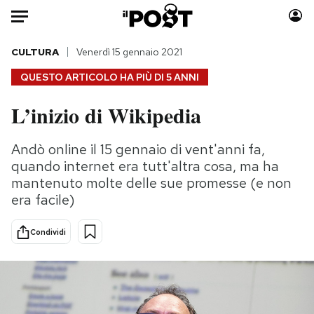
Auto
CULTURA
Venerdì 15 gennaio 2021
QUESTO ARTICOLO HA PIÙ DI
5 ANNI
HOME
L’inizio di Wikipedia
Italia
Moda
Mondo
Libri
Andò online il 15 gennaio di vent'anni fa,
Politica
Consumismi
quando internet era tutt'altra cosa, ma ha
Tecnologia
Storie/Idee
mantenuto molte delle sue promesse (e non
era facile)
Internet
Ok Boomer!
Scienza
Media
Condividi
Cultura
Europa
Economia
Altrecose
Sport
Mondiali calcio 2026