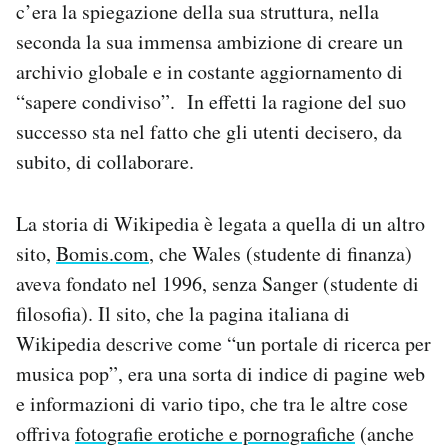
c’era la spiegazione della sua struttura, nella
Notifiche mobile
seconda la sua immensa ambizione di creare un
Regala il Post
archivio globale e in costante aggiornamento di
Hai bisogno di aiuto?
Esci
“sapere condiviso”. In effetti la ragione del suo
successo sta nel fatto che gli utenti decisero, da
subito, di collaborare.
La storia di Wikipedia è legata a quella di un altro
sito,
Bomis.com
, che Wales (studente di finanza)
aveva fondato nel 1996, senza Sanger (studente di
filosofia). Il sito, che la pagina italiana di
Wikipedia descrive come “un portale di ricerca per
musica pop”, era una sorta di indice di pagine web
e informazioni di vario tipo, che tra le altre cose
offriva
fotografie erotiche e pornografiche
(anche