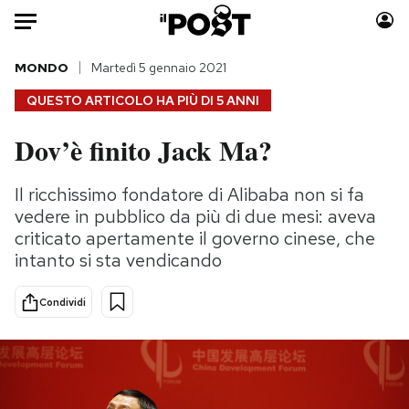
Auto
MONDO
Martedì 5 gennaio 2021
QUESTO ARTICOLO HA PIÙ DI
5 ANNI
HOME
Dov’è finito Jack Ma?
Italia
Moda
Mondo
Libri
Il ricchissimo fondatore di Alibaba non si fa
Politica
Consumismi
vedere in pubblico da più di due mesi: aveva
Tecnologia
Storie/Idee
criticato apertamente il governo cinese, che
intanto si sta vendicando
Internet
Ok Boomer!
Scienza
Media
Condividi
Cultura
Europa
Economia
Altrecose
Sport
Mondiali calcio 2026