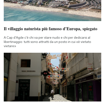
Il villaggio naturista più famoso d’Europa, spiegato
A Cap d'Agde c'è chi va per stare nudo e chi per dedicarsi al
libertinaggio: tutti sono attratti da un posto in cui «è vietato
vietare»