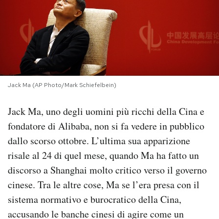
PODCAST
NEWSLETTER
I MIEI PREFERITI
Jack Ma (AP Photo/Mark Schiefelbein)
Jack Ma, uno degli uomini più ricchi della Cina e
SHOP
fondatore di Alibaba, non si fa vedere in pubblico
dallo scorso ottobre. L’ultima sua apparizione
CALENDARIO
risale al 24 di quel mese, quando Ma ha fatto un
discorso a Shanghai molto critico verso il governo
AREA PERSONALE
cinese. Tra le altre cose, Ma se l’era presa con il
sistema normativo e burocratico della Cina,
Area Personale
accusando le banche cinesi di agire come un
Newsletter