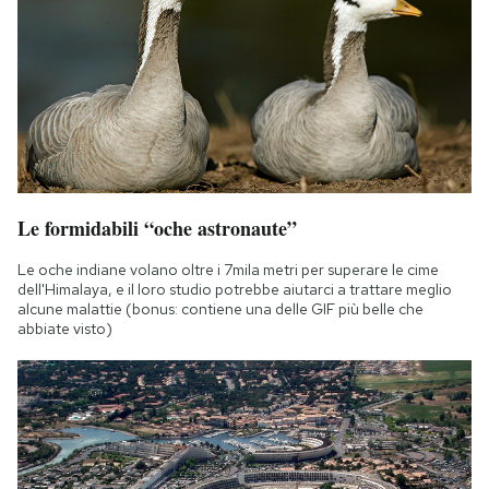
Le formidabili “oche astronaute”
Le oche indiane volano oltre i 7mila metri per superare le cime
dell'Himalaya, e il loro studio potrebbe aiutarci a trattare meglio
alcune malattie (bonus: contiene una delle GIF più belle che
abbiate visto)