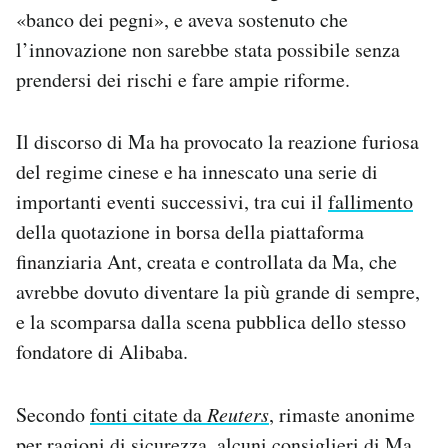
«banco dei pegni», e aveva sostenuto che
Notifiche mobile
Regala il Post
l’innovazione non sarebbe stata possibile senza
Hai bisogno di aiuto?
prendersi dei rischi e fare ampie riforme.
Esci
Il discorso di Ma ha provocato la reazione furiosa
del regime cinese e ha innescato una serie di
importanti eventi successivi, tra cui il
fallimento
della quotazione in borsa della piattaforma
finanziaria Ant, creata e controllata da Ma, che
avrebbe dovuto diventare la più grande di sempre,
e la scomparsa dalla scena pubblica dello stesso
fondatore di Alibaba.
Secondo
fonti citate da
Reuters
, rimaste anonime
per ragioni di sicurezza, alcuni consiglieri di Ma