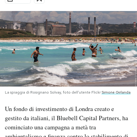
PODCAST
NEWSLETTER
I MIEI PREFERITI
SHOP
La spiaggia di Rosignano Solvay, foto dell'utente Flickr
Simone Girlanda
CALENDARIO
Un fondo di investimento di Londra creato e
AREA PERSONALE
gestito da italiani, il Bluebell Capital Partners, ha
cominciato una campagna a metà tra
Area Personale
Newsletter
ambientalismo e finanza contro lo stabilimento di