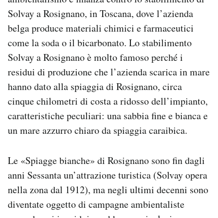
Notifiche mobile
Solvay a Rosignano, in Toscana, dove l’azienda
Regala il Post
belga produce materiali chimici e farmaceutici
Hai bisogno di aiuto?
come la soda o il bicarbonato. Lo stabilimento
Esci
Solvay a Rosignano è molto famoso perché i
residui di produzione che l’azienda scarica in mare
hanno dato alla spiaggia di Rosignano, circa
cinque chilometri di costa a ridosso dell’impianto,
caratteristiche peculiari: una sabbia fine e bianca e
un mare azzurro chiaro da spiaggia caraibica.
Le «Spiagge bianche» di Rosignano sono fin dagli
anni Sessanta un’attrazione turistica (Solvay opera
nella zona dal 1912), ma negli ultimi decenni sono
diventate oggetto di campagne ambientaliste