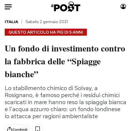
Auto
ITALIA
Sabato 2 gennaio 2021
QUESTO ARTICOLO HA PIÙ DI
5 ANNI
HOME
Un fondo di investimento contro
Italia
Moda
la fabbrica delle “Spiagge
Mondo
Libri
Politica
Consumismi
bianche”
Tecnologia
Storie/Idee
Internet
Ok Boomer!
Lo stabilimento chimico di Solvay, a
Scienza
Media
Rosignano, è famoso perché i residui chimici
Cultura
Europa
scaricati in mare hanno reso la spiaggia bianca
e l'acqua azzurro chiaro: un fondo londinese
Economia
Altrecose
lo attacca per ragioni ambientaliste
Sport
Mondiali calcio 2026
Condividi