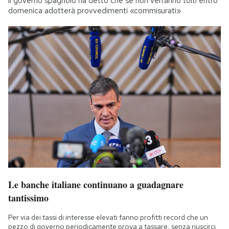
Il governo spagnolo ha detto che se non verranno tolti entro
domenica adotterà provvedimenti «commisurati»
Le banche italiane continuano a guadagnare
tantissimo
Per via dei tassi di interesse elevati fanno profitti record che un
pezzo di governo periodicamente prova a tassare, senza riuscirci