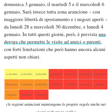
domenica 3 gennaio, il martedì 5 e il mercoledì 6
Notifiche mobile
Regala il Post
gennaio. Sarà invece tutta zona arancione – con
Hai bisogno di aiuto?
maggiore libertà di spostamento e i negozi aperti –
Esci
da lunedì 28 a mercoledì 30 dicembre, e lunedì 4
gennaio. In tutti questi giorni, però, è prevista
una
deroga che permette le visite ad amici o parenti
,
con forti limitazioni che però hanno ancora alcuni
aspetti non chiari.
(le regioni arancioni mantengono le proprie regole anche nei
giorni indicati in giallo)