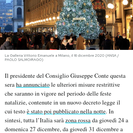
PODCAST
NEWSLETTER
I MIEI PREFERITI
La Galleria Vittorio Emanuele a Milano, il 16 dicembre 2020 (ANSA /
PAOLO SALMOIRAGO)
SHOP
Il presidente del Consiglio Giuseppe Conte questa
sera
ha annunciato
le ulteriori misure restrittive
CALENDARIO
che saranno in vigore nel periodo delle feste
natalizie, contenute in un nuovo decreto legge il
AREA PERSONALE
cui testo
è stato poi pubblicato nella notte
. In
sintesi, tutta l’Italia sarà
zona rossa
da giovedì 24 a
Area Personale
domenica 27 dicembre, da giovedì 31 dicembre a
Newsletter