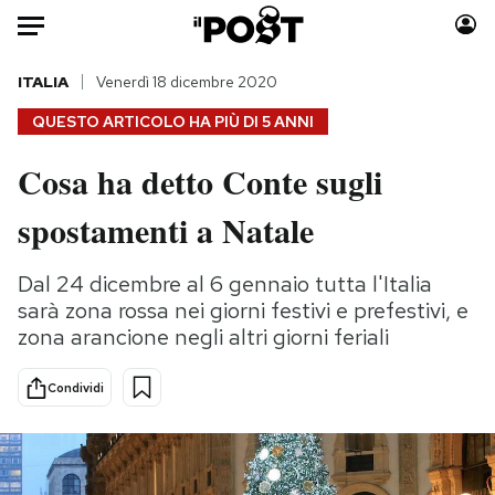
Auto
ITALIA
Venerdì 18 dicembre 2020
QUESTO ARTICOLO HA PIÙ DI
5 ANNI
HOME
Cosa ha detto Conte sugli
Italia
Moda
spostamenti a Natale
Mondo
Libri
Politica
Consumismi
Dal 24 dicembre al 6 gennaio tutta l'Italia
Tecnologia
Storie/Idee
sarà zona rossa nei giorni festivi e prefestivi, e
Internet
Ok Boomer!
zona arancione negli altri giorni feriali
Scienza
Media
Cultura
Europa
Condividi
Economia
Altrecose
Sport
Mondiali calcio 2026