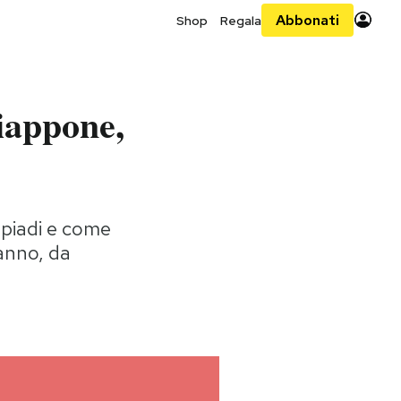
Abbonati
Shop
Regala
Giappone,
mpiadi e come
 anno, da