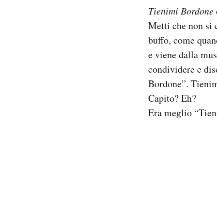
Notifiche mobile
Tienimi Bordone
Regala il Post
Metti che non si 
Hai bisogno di aiuto?
buffo, come quan
Esci
e viene dalla mus
condividere e dis
Bordone”. Tieni
Capito? Eh?
Era meglio “Tie