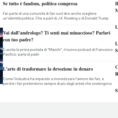
Se tutto è fandom, politica compresa
I
M
Far parte di una comunità di fan vuol dire anche scegliere
un’identità politica. Che si parli di J.K. Rowling o di Donald Trump
L
Vai dall’andrologo? Ti senti mai minaccioso? Parlavi
con tuo padre?
L
S
È uscita la prima puntata di "Maschi", il nuovo podcast di Francesco
Pacifico: parla di padri
C
L’arte di trasformare la devozione in denaro
R
Come l'industria ha imparato a monetizzare l'amore dei fan, e
perché i fan pretendono sempre di più dagli artisti che sostengono
S