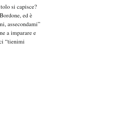
tolo si capisce?
 Bordone, ed è
ami, assecondami”
one a imparare e
ci “tienimi