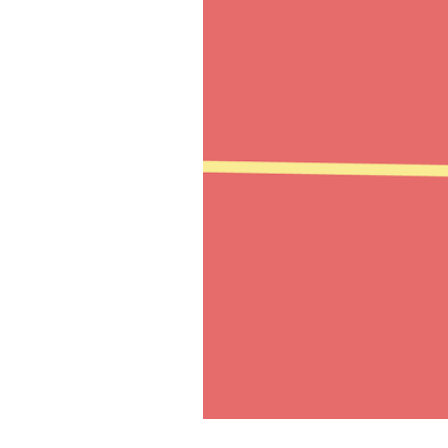
PODCAST
NEWSLETTER
I MIEI PREFERITI
SHOP
CALENDARIO
AREA PERSONALE
Area Personale
Newsletter