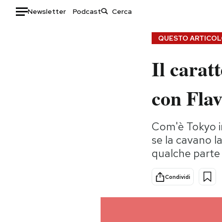
Newsletter
Podcast
Auto
QUESTO ARTICOLO
Il carat
HOME
Italia
Moda
con Flav
Mondo
Libri
Politica
Consumismi
Com'è Tokyo in
Tecnologia
Storie/Idee
se la cavano l
Internet
Ok Boomer!
qualche parte b
Scienza
Media
Cultura
Europa
Condividi
Economia
Altrecose
Sport
Mondiali calcio 2026