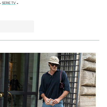
-
-
SERIE TV