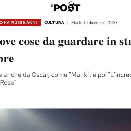
 HA PIÙ DI
5 ANNI
CULTURA
Martedì 1 dicembre 2020
ove cose da guardare in s
bre
se anche da Oscar, come "Mank", e poi "L’incred
e Rose"