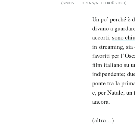
(SIMONE FLORENA/NETFLIX © 2020)
Notifiche mobile
Regala il Post
Un po’ perché è d
Hai bisogno di aiuto?
divano a guardare
Esci
accorti,
sono chiu
in streaming, sia 
favoriti per l’Os
film italiano su 
indipendente; due
ponte tra la prim
e, per Natale, un
ancora.
(altro…)