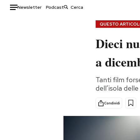
Newsletter
Podcast
Auto
QUESTO ARTICOLO
Dieci nu
HOME
Italia
Moda
a dicem
Mondo
Libri
Politica
Consumismi
Tanti film for
Tecnologia
Storie/Idee
dell’isola dell
Internet
Ok Boomer!
Scienza
Media
Condividi
Cultura
Europa
Economia
Altrecose
Sport
Mondiali calcio 2026