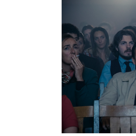
PODCAST
NEWSLETTER
I MIEI PREFERITI
SHOP
CALENDARIO
AREA PERSONALE
Area Personale
Newsletter