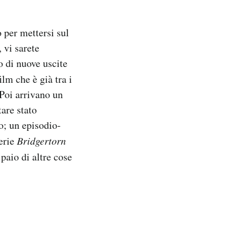
 per mettersi sul
 vi sarete
o di nuove uscite
film che è già tra i
 Poi arrivano un
tare stato
o; un episodio-
erie
Bridgertorn
paio di altre cose