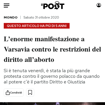
Auto
MONDO
Sabato 31 ottobre 2020
QUESTO ARTICOLO HA PIÙ DI
5 ANNI
HOME
L’enorme manifestazione a
Italia
Moda
Varsavia contro le restrizioni del
Mondo
Libri
Politica
Consumismi
diritto all’aborto
Tecnologia
Storie/Idee
Internet
Ok Boomer!
Si è tenuta venerdì, è stata la più grande
Scienza
Media
protesta contro il governo polacco da quando
Cultura
Europa
al potere c'è il partito Diritto e Giustizia
Economia
Altrecose
Condividi
Sport
Mondiali calcio 2026