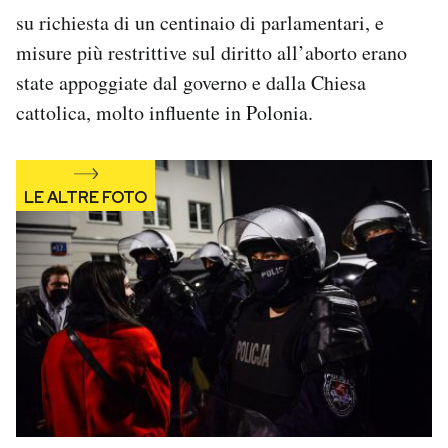
Notifiche mobile
su richiesta di un centinaio di parlamentari, e
Regala il Post
misure più restrittive sul diritto all’aborto erano
Hai bisogno di aiuto?
state appoggiate dal governo e dalla Chiesa
Esci
cattolica, molto influente in Polonia.