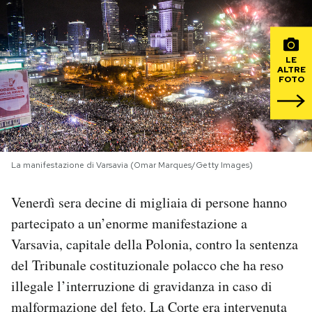
PODCAST
LE
ALTRE
NEWSLETTER
FOTO
I MIEI PREFERITI
La manifestazione di Varsavia (Omar Marques/Getty Images)
SHOP
Venerdì sera decine di migliaia di persone hanno
CALENDARIO
partecipato a un’enorme manifestazione a
Varsavia, capitale della Polonia, contro la sentenza
AREA PERSONALE
del Tribunale costituzionale polacco che ha reso
illegale l’interruzione di gravidanza in caso di
Area Personale
malformazione del feto. La Corte era intervenuta
Newsletter