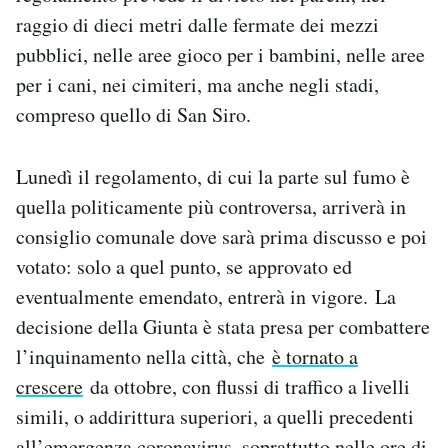
Notifiche mobile
raggio di dieci metri dalle fermate dei mezzi
Regala il Post
pubblici, nelle aree gioco per i bambini, nelle aree
Hai bisogno di aiuto?
per i cani, nei cimiteri, ma anche negli stadi,
Esci
compreso quello di San Siro.
Lunedì il regolamento, di cui la parte sul fumo è
quella politicamente più controversa, arriverà in
consiglio comunale dove sarà prima discusso e poi
votato: solo a quel punto, se approvato ed
eventualmente emendato, entrerà in vigore.
La
decisione della Giunta è stata presa per combattere
l’inquinamento nella città, che
è tornato a
crescere
da ottobre, con flussi di traffico a livelli
simili, o addirittura superiori, a quelli precedenti
all’emergenza coronavirus, soprattutto nelle ore di