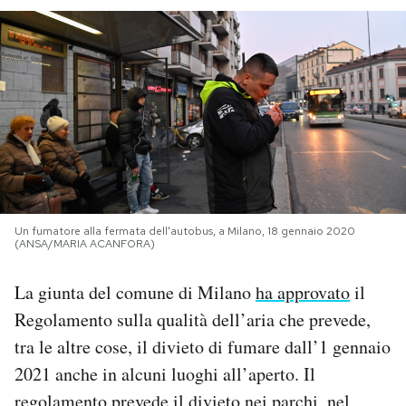
PODCAST
NEWSLETTER
I MIEI PREFERITI
SHOP
Un fumatore alla fermata dell'autobus, a Milano, 18 gennaio 2020
(ANSA/MARIA ACANFORA)
CALENDARIO
La giunta del comune di Milano
ha approvato
il
Regolamento sulla qualità dell’aria che prevede,
AREA PERSONALE
tra le altre cose, il divieto di fumare dall’1 gennaio
2021 anche in alcuni luoghi all’aperto. Il
Area Personale
Newsletter
regolamento prevede il divieto nei parchi, nel