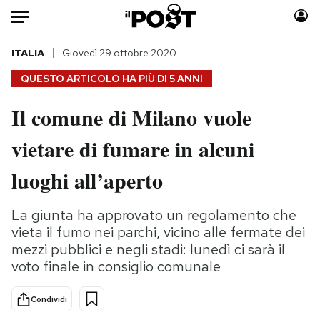
Auto
ITALIA
Giovedì 29 ottobre 2020
QUESTO ARTICOLO HA PIÙ DI
5 ANNI
HOME
Il comune di Milano vuole
Italia
Moda
vietare di fumare in alcuni
Mondo
Libri
Politica
Consumismi
luoghi all’aperto
Tecnologia
Storie/Idee
Internet
Ok Boomer!
La giunta ha approvato un regolamento che
Scienza
Media
vieta il fumo nei parchi, vicino alle fermate dei
Cultura
Europa
mezzi pubblici e negli stadi: lunedì ci sarà il
voto finale in consiglio comunale
Economia
Altrecose
Sport
Mondiali calcio 2026
Condividi