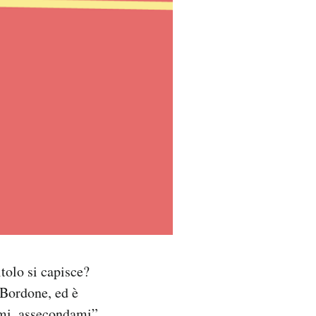
tolo si capisce?
 Bordone, ed è
ami, assecondami”