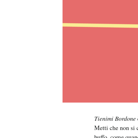
PODCAST
NEWSLETTER
I MIEI PREFERITI
SHOP
CALENDARIO
AREA PERSONALE
Tienimi Bordone
Metti che non si 
Area Personale
Newsletter
buffo, come quan