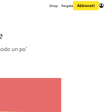
Abbonati
Shop
Regala
e
modo un po'