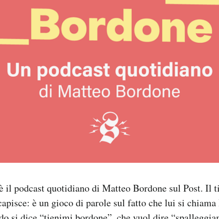
è il podcast quotidiano di Matteo Bordone sul Post. Il ti
capisce: è un gioco di parole sul fatto che lui si chiama
do si dice “tienimi bordone”, che vuol dire “spalleggi