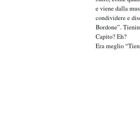
Notifiche mobile
e viene dalla mus
Regala il Post
condividere e dis
Hai bisogno di aiuto?
Bordone”. Tieni
Esci
Capito? Eh?
Era meglio “Tie