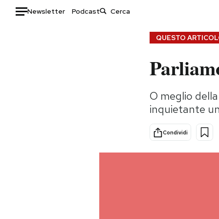
Newsletter
Podcast
Auto
QUESTO ARTICOLO
Parliamo
HOME
Italia
Moda
O meglio della
Mondo
Libri
inquietante un
Politica
Consumismi
Tecnologia
Storie/Idee
Condividi
Internet
Ok Boomer!
Scienza
Media
Cultura
Europa
Economia
Altrecose
Sport
Mondiali calcio 2026