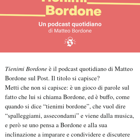
PODCAST
NEWSLETTER
I MIEI PREFERITI
Tienimi Bordone
è il podcast quotidiano di Matteo
SHOP
Bordone sul Post. Il titolo si capisce?
Metti che non si capisce: è un gioco di parole sul
CALENDARIO
fatto che lui si chiama Bordone, ed è buffo, come
quando si dice “tienimi bordone”, che vuol dire
“spalleggiami, assecondami” e viene dalla musica,
AREA PERSONALE
e però se uno pensa a Bordone e alla sua
Area Personale
inclinazione a imparare e condividere e discutere
Newsletter