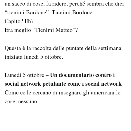
un sacco di cose, fa ridere, perché sembra che dici
Notifiche mobile
“tienimi Bordone”. Tienimi Bordone.
Regala il Post
Capito? Eh?
Hai bisogno di aiuto?
Esci
Era meglio “Tienimi Matteo”?
Questa è la raccolta delle puntate della settimana
iniziata lunedì 5 ottobre.
Un documentario contro i
Lunedì 5 ottobre –
social network petulante come i social network
Come ce le cercano di insegnare gli americani le
cose, nessuno