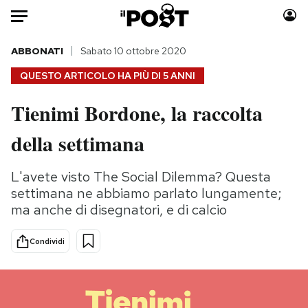
Auto
ABBONATI
Sabato 10 ottobre 2020
QUESTO ARTICOLO HA PIÙ DI
5 ANNI
HOME
Tienimi Bordone, la raccolta
Italia
Moda
della settimana
Mondo
Libri
Politica
Consumismi
L'avete visto The Social Dilemma? Questa
Tecnologia
Storie/Idee
settimana ne abbiamo parlato lungamente;
Internet
Ok Boomer!
ma anche di disegnatori, e di calcio
Scienza
Media
Cultura
Europa
Condividi
Economia
Altrecose
Sport
Mondiali calcio 2026