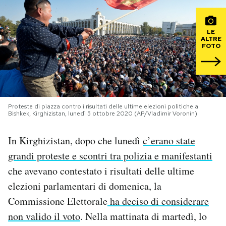
PODCAST
LE
ALTRE
FOTO
NEWSLETTER
I MIEI PREFERITI
Proteste di piazza contro i risultati delle ultime elezioni politiche a
Bishkek, Kirghizistan, lunedì 5 ottobre 2020 (AP/Vladimir Voronin)
SHOP
In Kirghizistan, dopo che lunedì
c’erano state
CALENDARIO
grandi proteste e scontri tra polizia e manifestanti
che avevano contestato i risultati delle ultime
elezioni parlamentari di domenica, la
AREA PERSONALE
Commissione Elettorale
ha deciso di considerare
Area Personale
non valido il voto
. Nella mattinata di martedì, lo
Newsletter