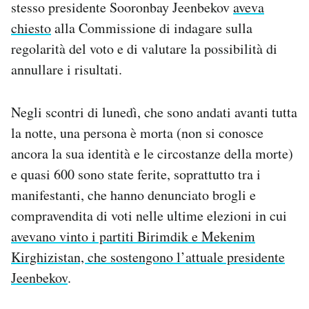
stesso presidente Sooronbay Jeenbekov
aveva
Notifiche mobile
chiesto
alla Commissione di indagare sulla
Regala il Post
regolarità del voto e di valutare la possibilità di
Hai bisogno di aiuto?
Esci
annullare i risultati.
Negli scontri di lunedì, che sono andati avanti tutta
la notte, una persona è morta (non si conosce
ancora la sua identità e le circostanze della morte)
e quasi 600 sono state ferite, soprattutto tra i
manifestanti, che hanno denunciato brogli e
compravendita di voti nelle ultime elezioni in cui
avevano vinto i partiti Birimdik e Mekenim
Kirghizistan, che sostengono l’attuale presidente
Jeenbekov
.