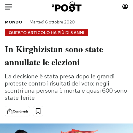
Auto
MONDO
Martedì 6 ottobre 2020
QUESTO ARTICOLO HA PIÙ DI
5 ANNI
HOME
In Kirghizistan sono state
Italia
Moda
annullate le elezioni
Mondo
Libri
Politica
Consumismi
La decisione è stata presa dopo le grandi
Tecnologia
Storie/Idee
proteste contro i risultati del voto: negli
Internet
Ok Boomer!
scontri una persona è morta e quasi 600 sono
Scienza
Media
state ferite
Cultura
Europa
Economia
Altrecose
Condividi
Sport
Mondiali calcio 2026