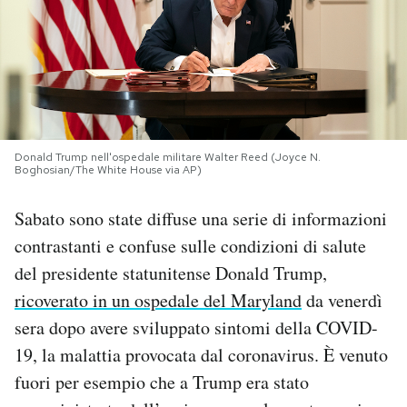
PODCAST
NEWSLETTER
I MIEI PREFERITI
Donald Trump nell'ospedale militare Walter Reed (Joyce N.
Boghosian/The White House via AP)
Sabato sono state diffuse una serie di informazioni
SHOP
contrastanti e confuse sulle condizioni di salute
del presidente statunitense Donald Trump,
CALENDARIO
ricoverato in un ospedale del Maryland
da venerdì
sera dopo avere sviluppato sintomi della COVID-
AREA PERSONALE
19, la malattia provocata dal coronavirus. È venuto
Area Personale
fuori per esempio che a Trump era stato
Newsletter