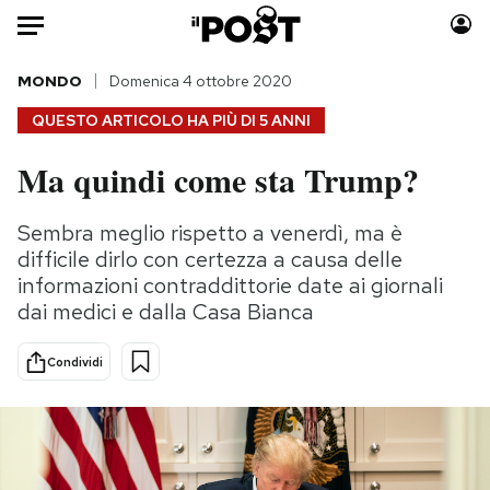
Auto
MONDO
Domenica 4 ottobre 2020
QUESTO ARTICOLO HA PIÙ DI
5 ANNI
HOME
Ma quindi come sta Trump?
Italia
Moda
Mondo
Libri
Sembra meglio rispetto a venerdì, ma è
Politica
Consumismi
difficile dirlo con certezza a causa delle
Tecnologia
Storie/Idee
informazioni contraddittorie date ai giornali
dai medici e dalla Casa Bianca
Internet
Ok Boomer!
Scienza
Media
Condividi
Cultura
Europa
Economia
Altrecose
Sport
Mondiali calcio 2026