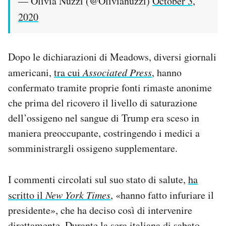
— Olivia Nuzzi (@Olivianuzzi)
October 3,
2020
Dopo le dichiarazioni di Meadows, diversi giornali
americani,
tra cui
Associated Press
, hanno
confermato tramite proprie fonti rimaste anonime
che prima del ricovero il livello di saturazione
dell’ossigeno nel sangue di Trump era sceso in
maniera preoccupante, costringendo i medici a
somministrargli ossigeno supplementare.
I commenti circolati sul suo stato di salute,
ha
scritto il
New York Times
, «hanno fatto infuriare il
presidente», che ha deciso così di intervenire
direttamente. Durante la sera italiana di sabato,