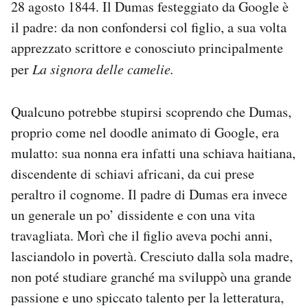
28 agosto 1844. Il Dumas festeggiato da Google è
Notifiche mobile
il padre: da non confondersi col figlio, a sua volta
Regala il Post
apprezzato scrittore e conosciuto principalmente
Hai bisogno di aiuto?
Esci
per
La signora delle camelie.
Qualcuno potrebbe stupirsi scoprendo che Dumas,
proprio come nel doodle animato di Google, era
mulatto: sua nonna era infatti una schiava haitiana,
discendente di schiavi africani, da cui prese
peraltro il cognome. Il padre di Dumas era invece
un generale un po’ dissidente e con una vita
travagliata. Morì che il figlio aveva pochi anni,
lasciandolo in povertà. Cresciuto dalla sola madre,
non poté studiare granché ma sviluppò una grande
passione e uno spiccato talento per la letteratura,