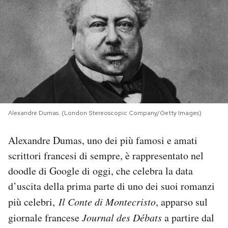
PODCAST
NEWSLETTER
I MIEI PREFERITI
Alexandre Dumas. (London Stereoscopic Company/Getty Images)
SHOP
Alexandre Dumas, uno dei più famosi e amati
scrittori francesi di sempre, è rappresentato nel
CALENDARIO
doodle di Google di oggi, che celebra la data
d’uscita della prima parte di uno dei suoi romanzi
AREA PERSONALE
più celebri,
Il Conte di Montecristo
, apparso sul
Area Personale
giornale francese
Journal des Débats
a partire dal
Newsletter