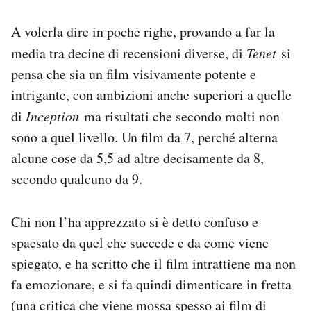
Notifiche mobile
A volerla dire in poche righe, provando a far la
Regala il Post
Hai bisogno di aiuto?
media tra decine di recensioni diverse, di
Tenet
si
Esci
pensa che sia un film visivamente potente e
intrigante, con ambizioni anche superiori a quelle
di
Inception
ma risultati che secondo molti non
sono a quel livello. Un film da 7, perché alterna
alcune cose da 5,5 ad altre decisamente da 8,
secondo qualcuno da 9.
Chi non l’ha apprezzato si è detto confuso e
spaesato da quel che succede e da come viene
spiegato, e ha scritto che il film intrattiene ma non
fa emozionare, e si fa quindi dimenticare in fretta
(una critica che viene mossa spesso ai film di