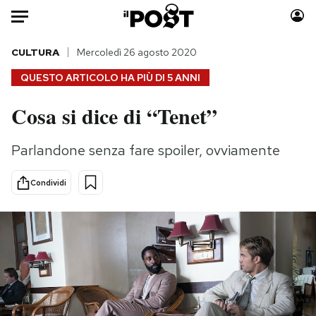
Auto
CULTURA
Mercoledì 26 agosto 2020
QUESTO ARTICOLO HA PIÙ DI
5 ANNI
HOME
Cosa si dice di “Tenet”
Italia
Moda
Mondo
Libri
Parlandone senza fare spoiler, ovviamente
Politica
Consumismi
Tecnologia
Storie/Idee
Condividi
Internet
Ok Boomer!
Scienza
Media
Cultura
Europa
Economia
Altrecose
Sport
Mondiali calcio 2026