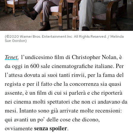
PODCAST
NEWSLETTER
(©2020 Warner Bros. Entertainment Inc. All Rights Reserved. / Melinda
Sue Gordon)
I MIEI PREFERITI
Tenet
,
l’undicesimo film di Christopher Nolan, è
da oggi in 600 sale cinematografiche italiane. Per
SHOP
l’attesa dovuta ai suoi tanti rinvii, per la fama del
regista e per il fatto che la concorrenza sia quasi
CALENDARIO
assente, è un film di cui si parlerà e che riporterà
nei cinema molti spettatori che non ci andavano da
mesi. Intanto sono già arrivate molte recensioni:
AREA PERSONALE
qui avanti un po’ delle cose che dicono,
Area Personale
senza spoiler
ovviamente
.
Newsletter