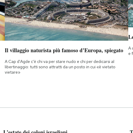
Le
A 
Il villaggio naturista più famoso d’Europa, spiegato
e 
A Cap d'Agde c'è chi va per stare nudo e chi per dedicarsi al
libertinaggio: tutti sono attratti da un posto in cui «è vietato
vietare»
L’estate dei coloni israeliani
T