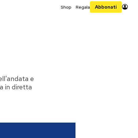
Abbonati
Shop
Regala
ell'andata e
a in diretta