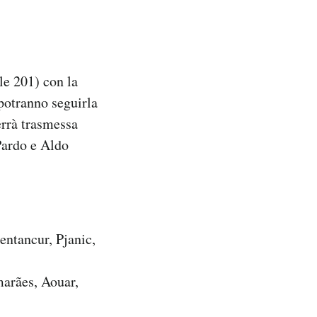
le 201) con la
potranno seguirla
errà trasmessa
Pardo e Aldo
ntancur, Pjanic,
arães, Aouar,