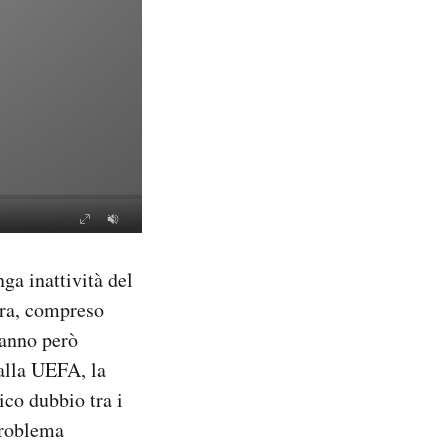
ga inattività del
dra, compreso
hanno però
alla UEFA, la
ico dubbio tra i
problema