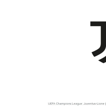
PODCAST
NEWSLETTER
I MIEI PREFERITI
SHOP
CALENDARIO
AREA PERSONALE
Area Personale
Newsletter
UEFA Champions League: Juventus-Lione (