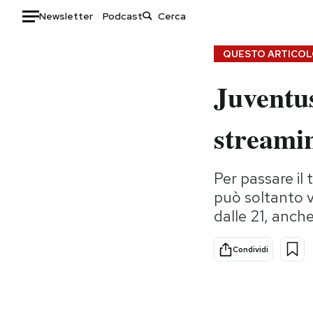
Newsletter
Podcast
Auto
QUESTO ARTICOLO
Juventus
HOME
Italia
Moda
streami
Mondo
Libri
Politica
Consumismi
Per passare il 
Tecnologia
Storie/Idee
può soltanto vi
Internet
Ok Boomer!
dalle 21, anche
Scienza
Media
Cultura
Europa
Condividi
Economia
Altrecose
Sport
Mondiali calcio 2026