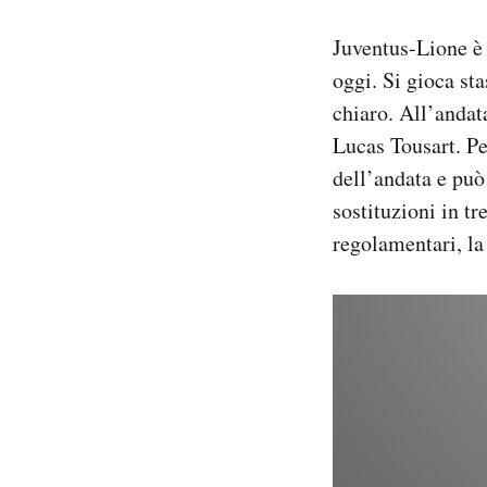
Notifiche mobile
Juventus-Lione è 
Regala il Post
Hai bisogno di aiuto?
oggi. Si gioca st
Esci
chiaro. All’andat
Lucas Tousart. Per
dell’andata e può
sostituzioni in tr
regolamentari, la