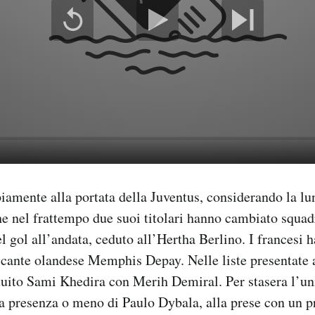
amente alla portata della Juventus, considerando la lun
che nel frattempo due suoi titolari hanno cambiato squa
el gol all’andata, ceduto all’Hertha Berlino. I francesi 
ccante olandese Memphis Depay. Nelle liste presentate 
tuito Sami Khedira con Merih Demiral. Per stasera l’un
 la presenza o meno di Paulo Dybala, alla prese con un 