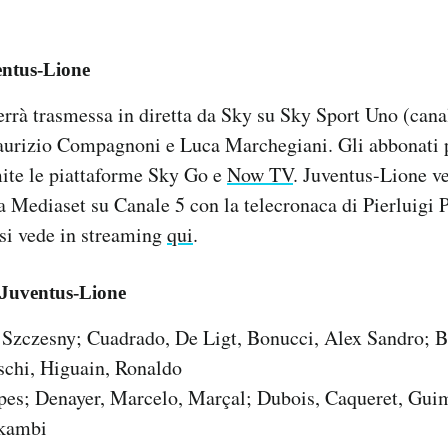
entus-Lione
rrà trasmessa in diretta da Sky su Sky Sport Uno (cana
aurizio Compagnoni e Luca Marchegiani. Gli abbonati 
mite le piattaforme Sky Go e
Now TV
. Juventus-Lione v
a Mediaset su Canale 5 con la telecronaca di Pierluigi 
si vede in streaming
qui
.
 Juventus-Lione
Szczesny; Cuadrado, De Ligt, Bonucci, Alex Sandro; Be
schi, Higuain, Ronaldo
es; Denayer, Marcelo, Marçal; Dubois, Caqueret, Guim
Ekambi