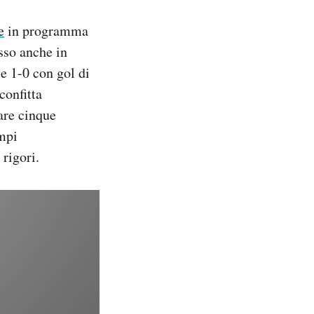
e
in programma
esso anche in
se 1-0 con gol di
confitta
are cinque
empi
rigori.