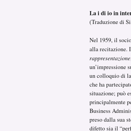
La i di io in inte
(Traduzione di S
Nel 1959, il soci
alla recitazione.
rappresentazione
un’impressione su
un colloquio di la
che ha partecipat
situazione; può e
principalmente p
Business Adminis
preso dalla sua s
difetto sia il “p