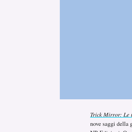
PODCAST
NEWSLETTER
I MIEI PREFERITI
SHOP
CALENDARIO
AREA PERSONALE
Trick Mirror: Le 
Area Personale
nove saggi della 
Newsletter