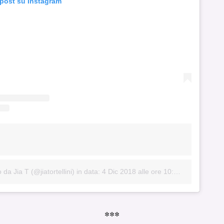
 post su Instagram
da Jia T (@jiatortellini)
in data:
4 Dic 2018 alle ore 10:38 PST
***