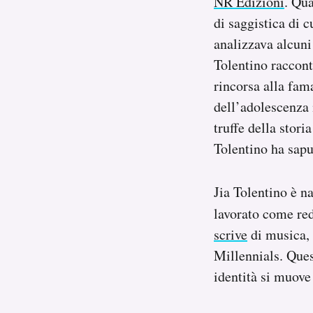
NR Edizioni
. Qua
Notifiche mobile
di saggistica di 
Regala il Post
analizzava alcuni
Hai bisogno di aiuto?
Tolentino raccont
Esci
rincorsa alla fama
dell’adolescenza i
truffe della stor
Tolentino ha sapu
Jia Tolentino è na
lavorato come red
scrive
di musica, 
Millennials. Ques
identità si muove