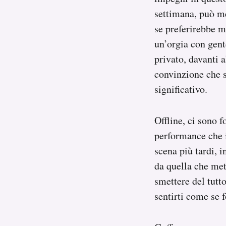
settimana, può me
se preferirebbe m
un’orgia con gent
privato, davanti 
convinzione che s
significativo.
Offline, ci sono 
performance che i
scena più tardi, 
da quella che mett
smettere del tutt
sentirti come se f