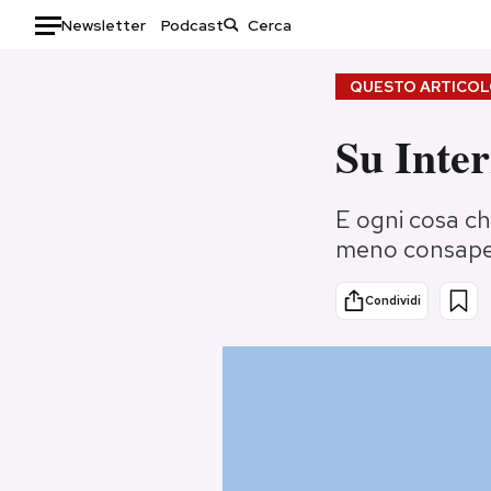
Newsletter
Podcast
Auto
QUESTO ARTICOLO
HOME
Su Inte
Italia
Moda
E ogni cosa c
Mondo
Libri
meno consapevo
Politica
Consumismi
Tecnologia
Storie/Idee
Condividi
Internet
Ok Boomer!
Scienza
Media
Cultura
Europa
Economia
Altrecose
Sport
Mondiali calcio 2026