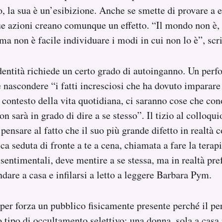
, la sua è un’esibizione. Anche se smette di provare a e
ue azioni creano comunque un effetto. “Il mondo non è,
ma non è facile individuare i modi in cui non lo è”, sc
ntità richiede un certo grado di autoinganno. Un perfo
 nascondere “i fatti incresciosi che ha dovuto imparare
contesto della vita quotidiana, ci saranno cose che con
n sarà in grado di dire a se stesso”. Il tizio al colloqui
pensare al fatto che il suo più grande difetto in realtà c
ca seduta di fronte a te a cena, chiamata a fare la terapi
sentimentali, deve mentire a se stessa, ma in realtà pre
are a casa e infilarsi a letto a leggere Barbara Pym.
per forza un pubblico fisicamente presente perché il pe
 tipo di occultamento selettivo: una donna, sola a casa p