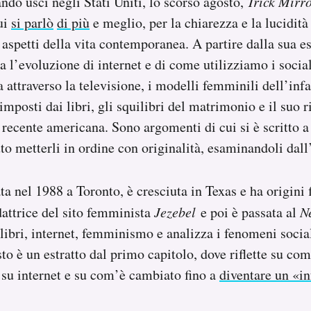
ndo uscì negli Stati Uniti, lo scorso agosto,
Trick Mirr
cui
si parlò
di più
e meglio, per la chiarezza e la lucidità
 aspetti della vita contemporanea. A partire dalla sua e
a l’evoluzione di internet e di come utilizziamo i socia
 attraverso la televisione, i modelli femminili dell’inf
mposti dai libri, gli squilibri del matrimonio e il suo ri
ia recente americana. Sono argomenti di cui si è scritto 
to metterli in ordine con originalità, esaminandoli dall
ta nel 1988 a Toronto, è cresciuta in Texas e ha origini 
attrice del sito femminista
Jezebel
e poi è passata al
N
libri, internet, femminismo e analizza i fenomeni social
to è un estratto dal primo capitolo, dove riflette su com
 su internet e su com’è cambiato fino a
diventare un «in