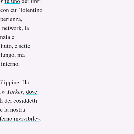
or
fu uno
dei libri
 con cui Tolentino
sperienza,
l network, la
anzia e
fiuto, e sette
a lungo, ma
’interno.
filippine. Ha
ew Yorker
,
dove
i dei cosiddetti
e la nostra
ferno invivibile»
.