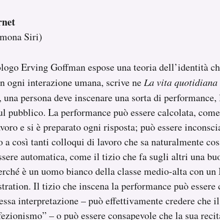
rnet
imona Siri)
ologo Erving Goffman espose una teoria dell’identità ch
 In ogni interazione umana, scrive ne
La vita quotidiana
, una persona deve inscenare una sorta di performance, 
l pubblico. La performance può essere calcolata, come i
voro e si è preparato ogni risposta; può essere inconscia
o a così tanti colloqui di lavoro che sa naturalmente cos
ssere automatica, come il tizio che fa sugli altri una b
erché è un uomo bianco della classe medio-alta con un 
tration. Il tizio che inscena la performance può esser
tessa interpretazione – può effettivamente credere che i
erfezionismo” – o può essere consapevole che la sua recit