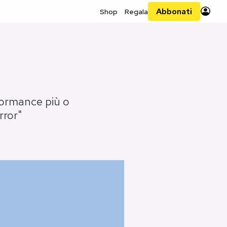
Abbonati
Shop
Regala
formance più o
rror"