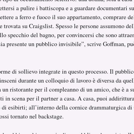
ttersi a pulire i battiscopa e a guardare documentari su
ettere a ferro e fuoco il suo appartamento, comprare de
e trovata su Craigslist. Spesso le persone assumono del
allo specchio del bagno, per convincersi che sono attrae
ia presente un pubblico invisibile”, scrive Goffman, può
forme di sollievo integrate in questo processo. Il pubbli
nsceni durante un colloquio di lavoro è diversa da quel
in un ristorante per il compleanno di un amico, che è a s
i in scena per il partner a casa. A casa, puoi addirittur
o di esibirti; all’interno della cornice drammaturgica d
ossi tornato nel backstage.