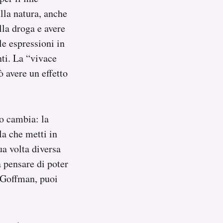
lla natura, anche
lla droga e avere
le espressioni in
nti. La “vivace
 avere un effetto
co cambia: la
la che metti in
ua volta diversa
a pensare di poter
i Goffman, puoi