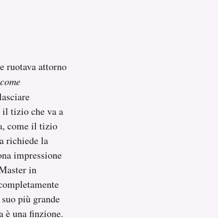
e ruotava attorno
 come
lasciare
l tizio che va a
, come il tizio
a richiede la
uona impressione
Master in
e completamente
l suo più grande
a è una finzione.