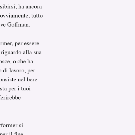
sibirsi, ha ancora
 ovviamente, tutto
rive Goffman.
rmer, per essere
 riguardo alla sua
osce, o che ha
o di lavoro, per
onsiste nel bere
sta per i tuoi
ferirebbe
rformer si
er il fine