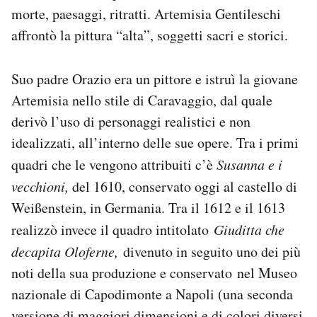
morte, paesaggi, ritratti. Artemisia Gentileschi
Notifiche mobile
Regala il Post
affrontò la pittura “alta”, soggetti sacri e storici.
Hai bisogno di aiuto?
Esci
Suo padre Orazio era un pittore e istruì la giovane
Artemisia nello stile di Caravaggio, dal quale
derivò l’uso di personaggi realistici e non
idealizzati, all’interno delle sue opere. Tra i primi
quadri che le vengono attribuiti c’è
Susanna e i
vecchioni,
del 1610, conservato oggi al castello di
Weißenstein, in Germania. Tra il 1612 e il 1613
realizzò invece il quadro intitolato
Giuditta che
decapita Oloferne,
divenuto in seguito uno dei più
noti della sua produzione e conservato nel Museo
nazionale di Capodimonte a Napoli (una seconda
versione di maggiori dimensioni e di colori diversi