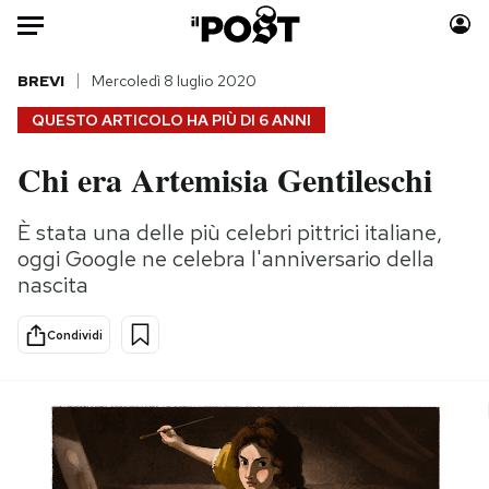
Auto
BREVI
Mercoledì 8 luglio 2020
QUESTO ARTICOLO HA PIÙ DI
6 ANNI
HOME
Chi era Artemisia Gentileschi
Italia
Moda
Mondo
Libri
È stata una delle più celebri pittrici italiane,
Politica
Consumismi
oggi Google ne celebra l'anniversario della
Tecnologia
Storie/Idee
nascita
Internet
Ok Boomer!
Condividi
Scienza
Media
Cultura
Europa
Economia
Altrecose
Sport
Mondiali calcio 2026