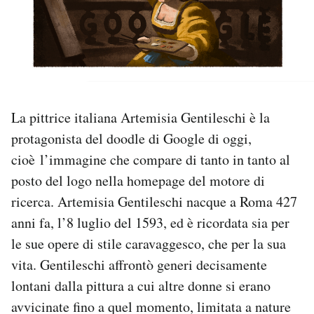
PODCAST
NEWSLETTER
La pittrice italiana Artemisia Gentileschi è la
I MIEI PREFERITI
protagonista del doodle di Google di oggi,
cioè l’immagine che compare di tanto in tanto al
SHOP
posto del logo nella homepage del motore di
ricerca. Artemisia Gentileschi nacque a Roma 427
CALENDARIO
anni fa, l’8 luglio del 1593, ed è ricordata sia per
le sue opere di stile caravaggesco, che per la sua
AREA PERSONALE
vita. Gentileschi affrontò generi decisamente
lontani dalla pittura a cui altre donne si erano
Area Personale
avvicinate fino a quel momento, limitata a nature
Newsletter