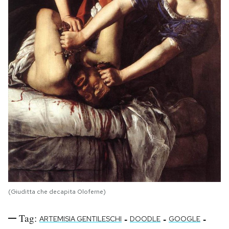
(Giuditta che decapita Oloferne)
Tag:
-
-
-
ARTEMISIA GENTILESCHI
DOODLE
GOOGLE