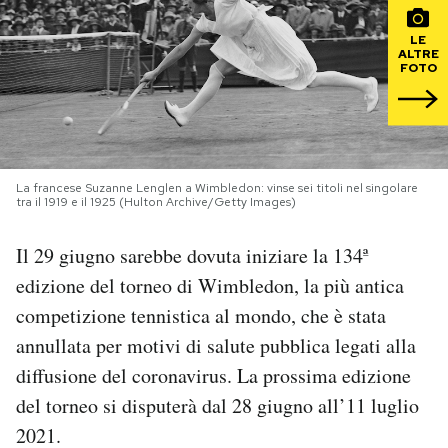
PODCAST
LE
ALTRE
FOTO
NEWSLETTER
I MIEI PREFERITI
La francese Suzanne Lenglen a Wimbledon: vinse sei titoli nel singolare
tra il 1919 e il 1925 (Hulton Archive/Getty Images)
SHOP
Il 29 giugno sarebbe dovuta iniziare la 134ª
edizione del torneo di Wimbledon, la più antica
CALENDARIO
competizione tennistica al mondo, che è stata
annullata per motivi di salute pubblica legati alla
AREA PERSONALE
diffusione del coronavirus. La prossima edizione
del torneo si disputerà dal 28 giugno all’11 luglio
Area Personale
2021.
Newsletter