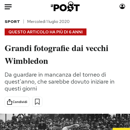
Auto
SPORT
Mercoledì 1 luglio 2020
QUESTO ARTICOLO HA PIÙ DI
6 ANNI
HOME
Grandi fotografie dai vecchi
Italia
Moda
Wimbledon
Mondo
Libri
Politica
Consumismi
Da guardare in mancanza del torneo di
Tecnologia
Storie/Idee
quest'anno, che sarebbe dovuto iniziare in
Internet
Ok Boomer!
questi giorni
Scienza
Media
Cultura
Europa
Condividi
Economia
Altrecose
Sport
Mondiali calcio 2026