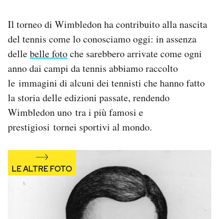
Notifiche mobile
Regala il Post
Il torneo di Wimbledon ha contribuito alla nascita
Hai bisogno di aiuto?
del tennis come lo conosciamo oggi: in assenza
Esci
delle
belle foto
che sarebbero arrivate come ogni
anno dai campi da tennis abbiamo raccolto
le immagini di alcuni dei tennisti che hanno fatto
la storia delle edizioni passate, rendendo
Wimbledon uno tra i più famosi e
prestigiosi tornei sportivi al mondo.