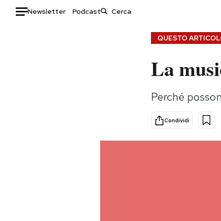
Newsletter
Podcast
Auto
QUESTO ARTICOLO
La music
HOME
Italia
Moda
Perché possono
Mondo
Libri
Politica
Consumismi
Condividi
Tecnologia
Storie/Idee
Internet
Ok Boomer!
Scienza
Media
Cultura
Europa
Economia
Altrecose
Sport
Mondiali calcio 2026