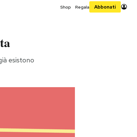
Abbonati
Shop
Regala
ta
già esistono