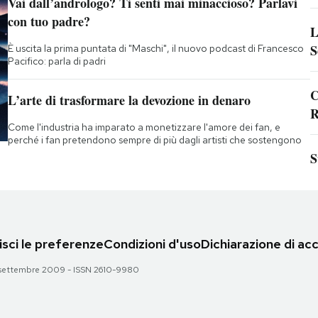
Vai dall’andrologo? Ti senti mai minaccioso? Parlavi
con tuo padre?
L
S
È uscita la prima puntata di "Maschi", il nuovo podcast di Francesco
Pacifico: parla di padri
C
L’arte di trasformare la devozione in denaro
R
Come l'industria ha imparato a monetizzare l'amore dei fan, e
perché i fan pretendono sempre di più dagli artisti che sostengono
S
sci le preferenze
Condizioni d'uso
Dichiarazione di acc
 28 settembre 2009 - ISSN 2610-9980