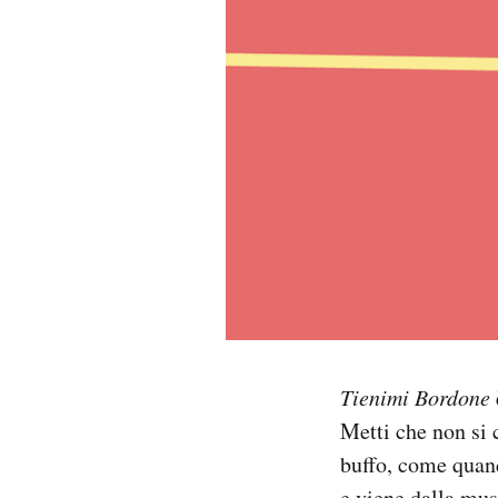
PODCAST
NEWSLETTER
I MIEI PREFERITI
SHOP
CALENDARIO
Tienimi Bordone
AREA PERSONALE
Metti che non si 
Area Personale
buffo, come quan
Newsletter
e viene dalla mus