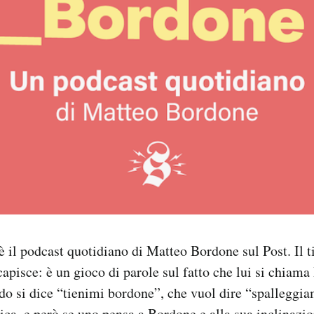
è il podcast quotidiano di Matteo Bordone sul Post. Il ti
capisce: è un gioco di parole sul fatto che lui si chiama
do si dice “tienimi bordone”, che vuol dire “spalleggi
ica, e però se uno pensa a Bordone e alla sua inclinazi