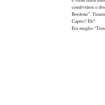
Notifiche mobile
condividere e dis
Regala il Post
Bordone”. Tieni
Hai bisogno di aiuto?
Capito? Eh?
Esci
Era meglio “Tie