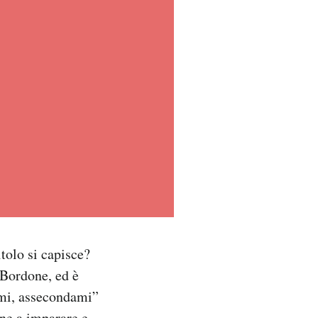
tolo si capisce?
 Bordone, ed è
ami, assecondami”
one a imparare e