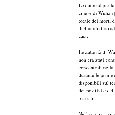
Notifiche mobile
Le autorità per l
Regala il Post
cinese di Wuhan
Hai bisogno di aiuto?
totale dei morti d
Esci
dichiarato fino a
casi.
Le autorità di W
non era stati cons
concentrati nella 
durante le prime 
disponibili sul t
dei positivi e dei
o errate.
Nella nota con cui