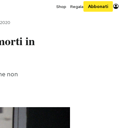
Abbonati
Shop
Regala
e 2020
morti in
che non