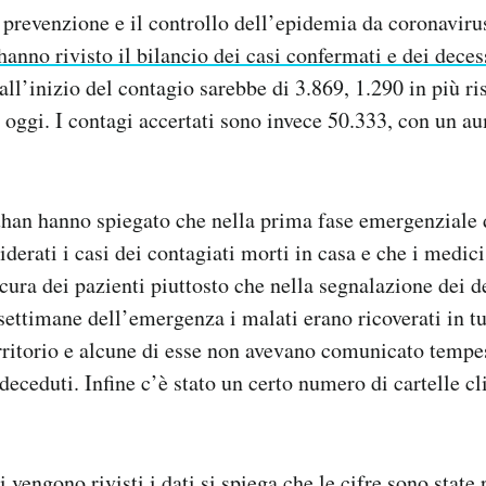
a prevenzione e il controllo dell’epidemia da coronavirus
hanno rivisto il bilancio dei casi confermati e dei deces
all’inizio del contagio sarebbe di 3.869, 1.290 in più ri
d oggi. I contagi accertati sono invece 50.333, con un a
uhan hanno spiegato che nella prima fase emergenziale
iderati i casi dei contagiati morti in casa e che i medici
cura dei pazienti piuttosto che nella segnalazione dei de
settimane dell’emergenza i malati erano ricoverati in tut
erritorio e alcune di esse non avevano comunicato tempe
 deceduti. Infine c’è stato un certo numero di cartelle 
 vengono rivisti i dati si spiega che le cifre sono state 