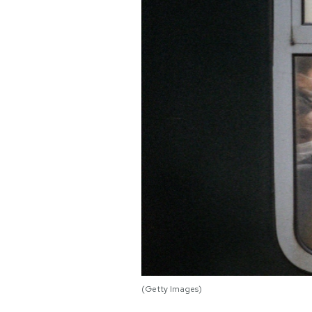
PODCAST
NEWSLETTER
I MIEI PREFERITI
SHOP
CALENDARIO
AREA PERSONALE
Area Personale
(Getty Images)
Newsletter