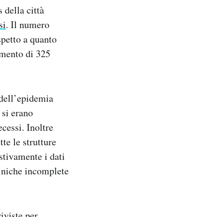
 della città
si
. Il numero
spetto a quanto
umento di 325
 dell’epidemia
 si erano
cessi. Inoltre
te le strutture
stivamente i dati
cliniche incomplete
riviste per