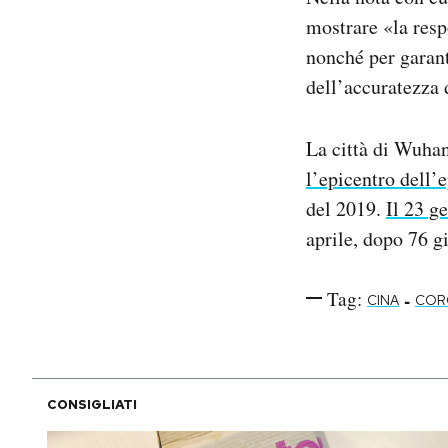
mostrare «la respo
nonché per garant
dell’accuratezza 
La città di Wuhan
l’epicentro dell’
del 2019.
Il 23 g
aprile, dopo 76 g
Tag:
-
CINA
COR
CONSIGLIATI