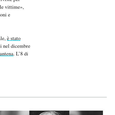
le vittime»,
oni e
ale,
è stato
ati nel dicembre
rantena
. L’8 di