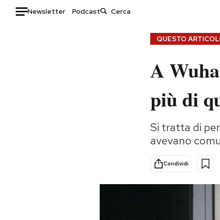
Newsletter
Podcast
Auto
QUESTO ARTICOLO
HOME
A Wuhan 
Italia
Moda
più di q
Mondo
Libri
Politica
Consumismi
Tecnologia
Storie/Idee
Si tratta di p
avevano comun
Internet
Ok Boomer!
Scienza
Media
Condividi
Cultura
Europa
Economia
Altrecose
Sport
Mondiali calcio 2026