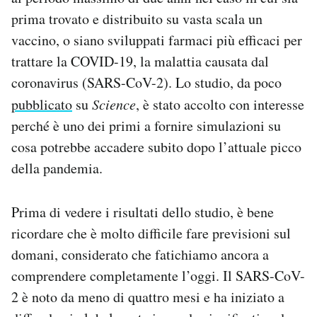
Notifiche mobile
prima trovato e distribuito su vasta scala un
Regala il Post
vaccino, o siano sviluppati farmaci più efficaci per
Hai bisogno di aiuto?
trattare la COVID-19, la malattia causata dal
Esci
coronavirus (SARS-CoV-2). Lo studio, da poco
pubblicato
su
Science
, è stato accolto con interesse
perché è uno dei primi a fornire simulazioni su
cosa potrebbe accadere subito dopo l’attuale picco
della pandemia.
Prima di vedere i risultati dello studio, è bene
ricordare che è molto difficile fare previsioni sul
domani, considerato che fatichiamo ancora a
comprendere completamente l’oggi. Il SARS-CoV-
2 è noto da meno di quattro mesi e ha iniziato a