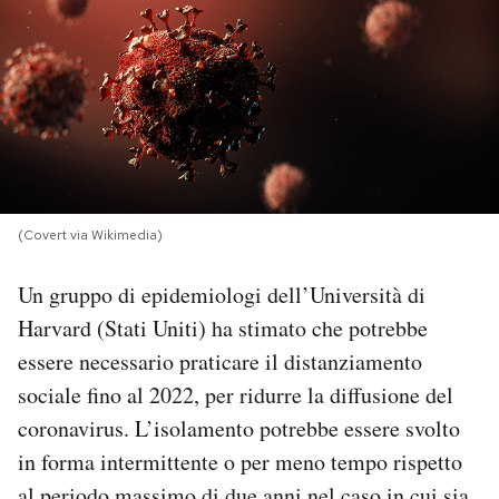
PODCAST
NEWSLETTER
I MIEI PREFERITI
(Covert via Wikimedia)
SHOP
Un gruppo di epidemiologi dell’Università di
Harvard (Stati Uniti) ha stimato che potrebbe
CALENDARIO
essere necessario praticare il distanziamento
sociale fino al 2022, per ridurre la diffusione del
AREA PERSONALE
coronavirus. L’isolamento potrebbe essere svolto
in forma intermittente o per meno tempo rispetto
Area Personale
Newsletter
al periodo massimo di due anni nel caso in cui sia