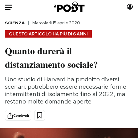
Auto
SCIENZA
Mercoledì 15 aprile 2020
QUESTO ARTICOLO HA PIÙ DI
6 ANNI
HOME
Quanto durerà il
Italia
Moda
distanziamento sociale?
Mondo
Libri
Politica
Consumismi
Uno studio di Harvard ha prodotto diversi
Tecnologia
Storie/Idee
scenari: potrebbero essere necessarie forme
Internet
Ok Boomer!
intermittenti di isolamento fino al 2022, ma
Scienza
Media
restano molte domande aperte
Cultura
Europa
Economia
Altrecose
Condividi
Sport
Mondiali calcio 2026