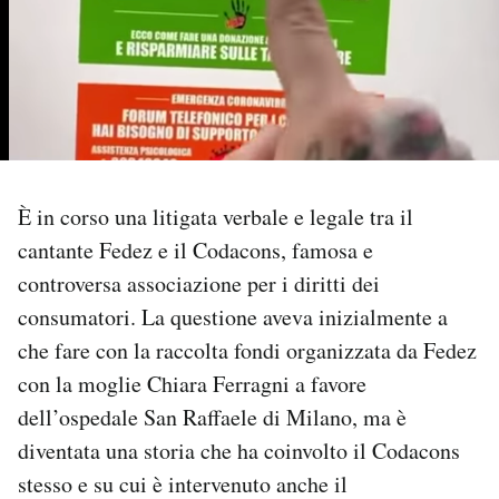
PODCAST
NEWSLETTER
I MIEI PREFERITI
È in corso una litigata verbale e legale tra il
cantante Fedez e il Codacons, famosa e
SHOP
controversa associazione per i diritti dei
consumatori. La questione aveva inizialmente a
CALENDARIO
che fare con la raccolta fondi organizzata da Fedez
con la moglie Chiara Ferragni a favore
AREA PERSONALE
dell’ospedale San Raffaele di Milano, ma è
diventata una storia che ha coinvolto il Codacons
Area Personale
stesso e su cui è intervenuto anche il
Newsletter