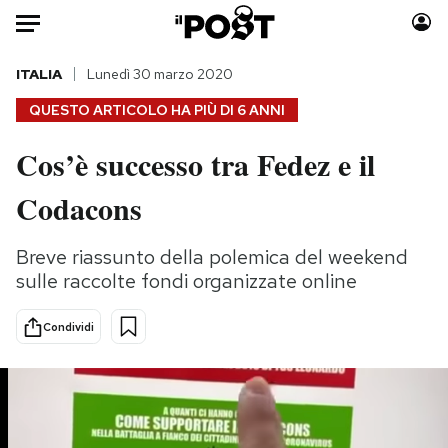
Auto
ITALIA
Lunedì 30 marzo 2020
QUESTO ARTICOLO HA PIÙ DI
6 ANNI
HOME
Cos’è successo tra Fedez e il
Italia
Moda
Codacons
Mondo
Libri
Politica
Consumismi
Breve riassunto della polemica del weekend
Tecnologia
Storie/Idee
sulle raccolte fondi organizzate online
Internet
Ok Boomer!
Scienza
Media
Condividi
Cultura
Europa
Economia
Altrecose
Sport
Mondiali calcio 2026