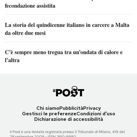
fecondazione assistita
La storia del quindicenne italiano in carcere a Malta
da oltre due mesi
C’è sempre meno tregua tra un’ondata di calore e
l’altra
Chi siamo
Pubblicità
Privacy
Gestisci le preferenze
Condizioni d'uso
Dichiarazione di accessibilità
Il Post è una testata registrata presso il Tribunale di Milano, 419 del
28 settembre 2009 - ISSN 2610-9980