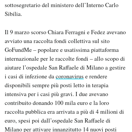
sottosegretario del ministero dell’Interno Carlo
Notifiche mobile
Regala il Post
Sibilia.
Hai bisogno di aiuto?
Esci
Il 9 marzo scorso Chiara Ferragni e Fedez avevano
avviato una raccolta fondi collettiva sul sito
GoFundMe – popolare e usatissima piattaforma
internazionale per le raccolte fondi – allo scopo di
aiutare l’ospedale San Raffaele di Milano a gestire
i casi di infezione da
coronavirus
e rendere
disponibili sempre più posti letto in terapia
intensiva per i casi più gravi. I due avevano
contribuito donando 100 mila euro e la loro
raccolta pubblica era arrivata a più di 4 milioni di
euro, spesi poi dall’ospedale San Raffaele di
Milano per attivare innanzitutto 14 nuovi posti