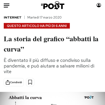
Auto
INTERNET
Martedì 17 marzo 2020
QUESTO ARTICOLO HA PIÙ DI
6 ANNI
HOME
La storia del grafico “abbatti la
Italia
Moda
curva”
Mondo
Libri
Politica
Consumismi
È diventato il più diffuso e condiviso sulla
Tecnologia
Storie/Idee
pandemia, e può aiutare a salvare milioni di
Internet
Ok Boomer!
vite
Scienza
Media
Cultura
Europa
Condividi
Economia
Altrecose
Sport
Mondiali calcio 2026