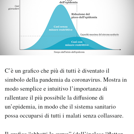
PODCAST
NEWSLETTER
I MIEI PREFERITI
C’è un grafico che più di tutti è diventato il
SHOP
simbolo della pandemia da coronavirus. Mostra in
modo semplice e intuitivo l’importanza di
CALENDARIO
rallentare il più possibile la diffusione di
un’epidemia, in modo che il sistema sanitario
AREA PERSONALE
possa occuparsi di tutti i malati senza collassare.
Area Personale
Newsletter
Il grafico “abbatti la curva” (dall’inglese “flatten