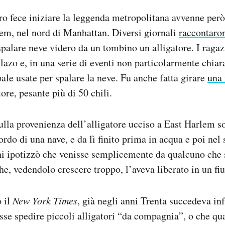
ero fece iniziare la leggenda metropolitana avvenne però
em, nel nord di Manhattan. Diversi giornali
raccontaro
 spalare neve videro da un tombino un alligatore. I raga
lazo e, in una serie di eventi non particolarmente chiara
pale usate per spalare la neve. Fu anche fatta girare
una 
ore, pesante più di 50 chili.
ulla provenienza dell’alligatore ucciso a East Harlem s
ordo di una nave, e da lì finito prima in acqua e poi nel
i ipotizzò che venisse semplicemente da qualcuno che 
che, vedendolo crescere troppo, l’aveva liberato in un fi
 il
New York Times
, già negli anni Trenta succedeva in
esse spedire piccoli alligatori “da compagnia”, o che qu