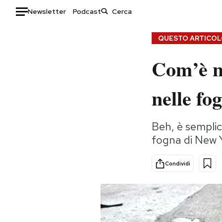
Newsletter
Podcast
Auto
QUESTO ARTICOLO
Com’è na
HOME
Italia
Moda
nelle fo
Mondo
Libri
Politica
Consumismi
Beh, è semplic
Tecnologia
Storie/Idee
fogna di New 
Internet
Ok Boomer!
Scienza
Media
Condividi
Cultura
Europa
Economia
Altrecose
Sport
Mondiali calcio 2026