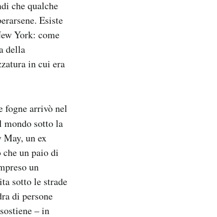
ndi che qualche
berarsene. Esiste
i New York: come
a della
zatura in cui era
e fogne arrivò nel
l mondo sotto la
dy May, un ex
 che un paio di
compreso un
ta sotto le strade
dra di persone
 sostiene – in