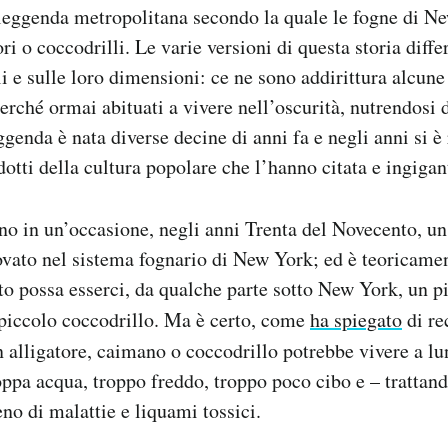
 leggenda metropolitana secondo la quale le fogne di N
ori o coccodrilli. Le varie versioni di questa storia diffe
 e sulle loro dimensioni: ce ne sono addirittura alcune
perché ormai abituati a vivere nell’oscurità, nutrendosi d
ggenda è nata diverse decine di anni fa e negli anni si è
dotti della cultura popolare che l’hanno citata e ingigant
 in un’occasione, negli anni Trenta del Novecento, un 
ovato nel sistema fognario di New York; ed è teoricamen
 possa esserci, da qualche parte sotto New York, un pi
piccolo coccodrillo. Ma è certo, come
ha spiegato
di re
n alligatore, caimano o coccodrillo potrebbe vivere a lu
ppa acqua, troppo freddo, troppo poco cibo e – trattand
no di malattie e liquami tossici.