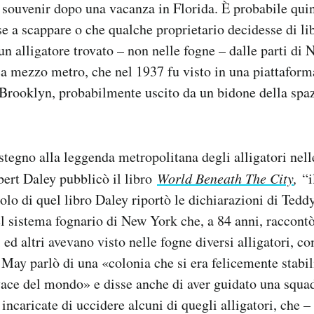
 souvenir dopo una vacanza in Florida. È probabile qui
sse a scappare o che qualche proprietario decidesse di li
 un alligatore trovato – non nelle fogne – dalle parti d
ca mezzo metro, che nel 1937 fu visto in una piattaform
Brooklyn, probabilmente uscito da un bidone della spaz
tegno alla leggenda metropolitana degli alligatori nell
ert Daley pubblicò il libro
World Beneath The City
,
“i
tolo di quel libro Daley riportò le dichiarazioni di Ted
l sistema fognario di New York che, a 84 anni, raccontò
 ed altri avevano visto nelle fogne diversi alligatori, 
 May parlò di una «colonia che si era felicemente stabili
ivace del mondo» e disse anche di aver guidato una squa
 incaricate di uccidere alcuni di quegli alligatori, che –