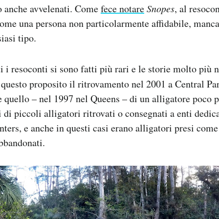
no anche avvelenati. Come
fece notare
Snopes
, al resoco
 come una persona non particolarmente affidabile, manca
iasi tipo.
i i resoconti si sono fatti più rari e le storie molto più 
 questo proposito il ritrovamento nel 2001 a Central P
 quello – nel 1997 nel Queens – di un alligatore poco p
i di piccoli alligatori ritrovati o consegnati a enti dedi
ters, e anche in questi casi erano alligatori presi com
abbandonati.