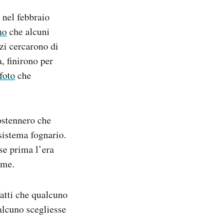
 nel febbraio
no
che alcuni
zzi cercarono di
, finirono per
foto
che
ostennero che
 sistema fognario.
se prima l’era
ume.
fatti che qualcuno
alcuno scegliesse