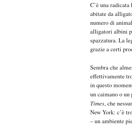
C’è una radicata
Notifiche mobile
Regala il Post
abitate da alligat
Hai bisogno di aiuto?
numero di animali
Esci
alligatori albini 
spazzatura. La le
grazie a certi pro
Sembra che almeno
effettivamente tr
in questo momento
un caimano o un 
Times
, che nessu
New York: c’è tro
– un ambiente pie