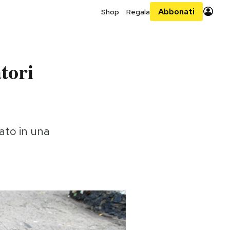
Abbonati
Shop
Regala
tori
ato in una