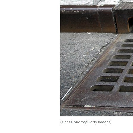
PODCAST
NEWSLETTER
I MIEI PREFERITI
SHOP
CALENDARIO
AREA PERSONALE
Area Personale
(Chris Hondros/Getty Images)
Newsletter