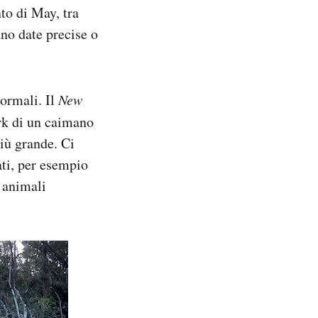
nto di May, tra
no date precise o
normali. Il
New
ark di un caimano
iù grande. Ci
cati, per esempio
e animali