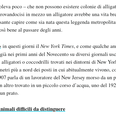
oleva poco – che non possono esistere colonie di alligat
trovandocisi in mezzo un alligatore avrebbe una vita b
essante capire come sia nata questa leggenda metropolit
così bene al passare degli anni.
o
in questi giorni il
New York Times
, e come qualche a
 già nei primi anni del Novecento su diversi giornali usci
i alligatori o coccodrilli trovati nei dintorni di New Yo
metri più a nord dei posti in cui abitualmente vivono, c
907 parla di un lavoratore del New Jersey morso da un p
n altro trovato in un piccolo corso d’acqua, uno del 192
 un prato.
nimali difficili da distinguere