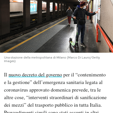
PODCAST
NEWSLETTER
I MIEI PREFERITI
Una stazione della metropolitana di Milano (Marco Di Lauro/Getty
SHOP
Images)
Il
nuovo decreto del governo
per il “contenimento
CALENDARIO
e la gestione” dell’emergenza sanitaria legata al
coronavirus approvato domenica prevede, tra le
AREA PERSONALE
altre cose, “interventi straordinari di sanificazione
dei mezzi” del trasporto pubblico in tutta Italia.
Area Personale
Newsletter
Provvedimenti simili sono stati assunti in altri