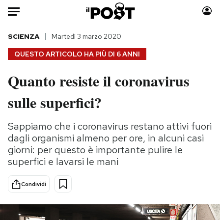
Auto
SCIENZA
Martedì 3 marzo 2020
QUESTO ARTICOLO HA PIÙ DI
6 ANNI
HOME
Quanto resiste il coronavirus
Italia
Moda
sulle superfici?
Mondo
Libri
Politica
Consumismi
Sappiamo che i coronavirus restano attivi fuori
Tecnologia
Storie/Idee
dagli organismi almeno per ore, in alcuni casi
Internet
Ok Boomer!
giorni: per questo è importante pulire le
Scienza
Media
superfici e lavarsi le mani
Cultura
Europa
Economia
Altrecose
Condividi
Sport
Mondiali calcio 2026