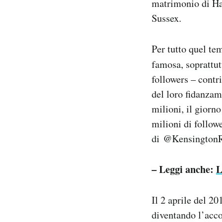
matrimonio di Har
Sussex.
Per tutto quel t
famosa, soprattut
followers – contr
del loro fidanzam
milioni, il giorn
milioni di follow
di @KensingtonRo
– Leggi anche:
L
Il 2 aprile del 
diventando l’acc