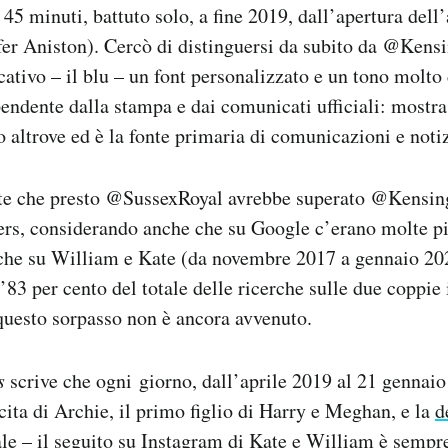
 45 minuti, battuto solo, a fine 2019, dall’apertura dell
ifer Aniston). Cercò di distinguersi da subito da @Ken
cativo – il blu – un font personalizzato e un tono molto 
endente dalla stampa e dai comunicati ufficiali: mostr
o altrove ed è la fonte primaria di comunicazioni e notiz
e che presto @SussexRoyal avrebbe superato @Kensin
ers, considerando anche che su Google c’erano molte pi
he su William e Kate (da novembre 2017 a gennaio 202
83 per cento del totale delle ricerche sulle due coppie i
uesto sorpasso non è ancora avvenuto.
s
scrive che ogni giorno, dall’aprile 2019 al 21 gennai
cita di Archie, il primo figlio di Harry e Meghan, e la
d
ale
– il seguito su Instagram di Kate e William è sempre