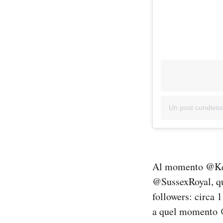
Un post condivi
Al momento @Kens
@SussexRoyal, qu
followers: circa 1
a quel momento @