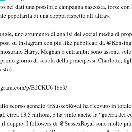
to nei dati una possibile campagna nascosta, forse con l
te popolarità di una coppia rispetto all’altra».
le, uno strumento di analisi dei social media di propr
 post su Instagram con più like pubblicati da @Kensing
mostrano Harry, Meghan o entrambi; sono assenti solo 
rimo giorno di scuola della principessa Charlotte, figl
osto).
tagram.com/p/B2CKU6-lbb9/
allo scorso gennaio @SussexRoyal ha ricevuto in totale 
, circa 13,5 milioni, e ha vinto anche la “guerra dei 
 il doppio. I followers di @SussexRoyal sono molto più a