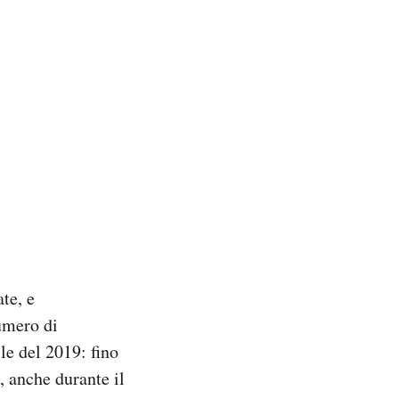
019 alle ore 8:14 PDT
te, e
umero di
le del 2019: fino
 anche durante il