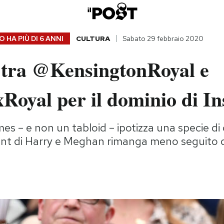
 HA PIÙ DI
6 ANNI
CULTURA
Sabato 29 febbraio 2020
a tra @KensingtonRoyal e
Royal per il dominio di I
mes – e non un tabloid – ipotizza una specie d
nt di Harry e Meghan rimanga meno seguito di