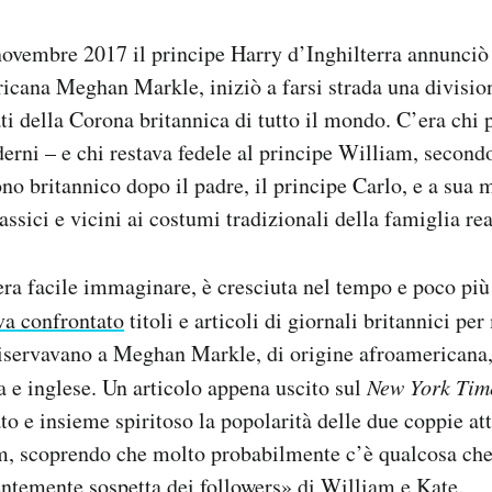
ovembre 2017 il principe Harry d’Inghilterra annunciò
ricana Meghan Markle, iniziò a farsi strada una divisione
ti della Corona britannica di tutto il mondo. C’era chi 
erni – e chi restava fedele al principe William, second
ono britannico dopo il padre, il principe Carlo, e a sua
ssici e vicini ai costumi tradizionali della famiglia rea
era facile immaginare, è cresciuta nel tempo e poco più 
va confrontato
titoli e articoli di giornali britannici pe
iservavano a Meghan Markle, di origine afroamericana,
 e inglese. Un articolo appena uscito sul
New York Tim
to e insieme spiritoso la popolarità delle due coppie att
m, scoprendo che molto probabilmente c’è qualcosa che
entemente sospetta dei followers» di William e Kate.