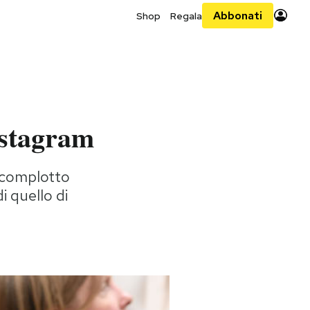
Abbonati
Shop
Regala
nstagram
i complotto
 quello di