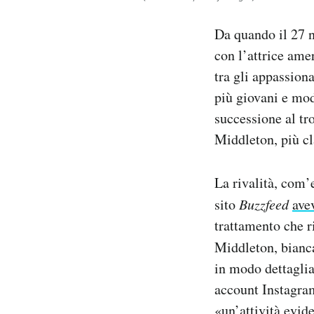
Notifiche mobile
Regala il Post
Da quando il 27 n
Hai bisogno di aiuto?
con l’attrice ame
Esci
tra gli appassiona
più giovani e mod
successione al tr
Middleton, più cla
La rivalità, com’
sito
Buzzfeed
ave
trattamento che r
Middleton, bianca
in modo dettaglia
account Instagra
«un’attività evid