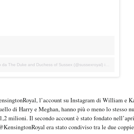
so da The Duke and Duchess of Sussex (@sussexroyal)
in data:
6 Lug 2
ingtonRoyal, l’account su Instagram di William e Ka
ello di Harry e Meghan, hanno più o meno lo stesso n
1,2 milioni. Il secondo account è stato fondato nell’apri
KensingtonRoyal era stato condiviso tra le due coppie,