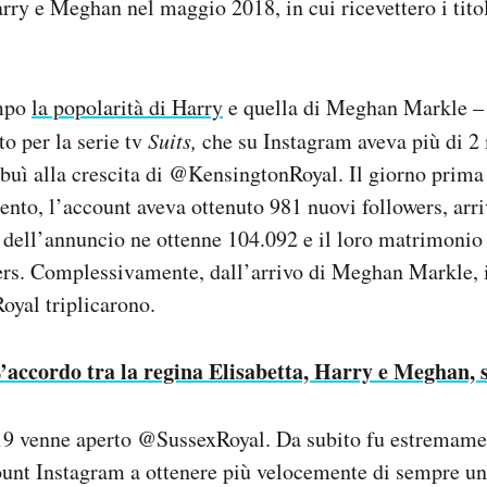
ry e Meghan nel maggio 2018, in cui ricevettero i titol
empo
la popolarità di Harry
e quella di Meghan Markle – 
to per la serie tv
Suits,
che su Instagram aveva più di 2 
ibuì alla crescita di @KensingtonRoyal. Il giorno prima
ento, l’account aveva ottenuto 981 nuovi followers, arr
o dell’annuncio ne ottenne 104.092 e il loro matrimonio 
ers. Complessivamente, dall’arrivo di Meghan Markle, i
yal triplicarono.
’accordo tra la regina Elisabetta, Harry e Meghan, 
2019 venne aperto @SussexRoyal. Da subito fu estremame
ount Instagram a ottenere più velocemente di sempre un