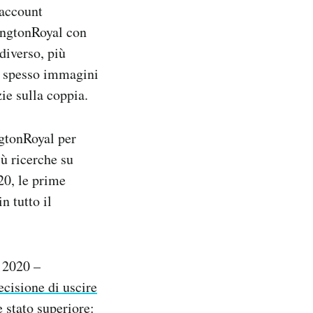
’account
singtonRoyal con
diverso, più
a spesso immagini
ie sulla coppia.
gtonRoyal per
ù ricerche su
0, le prime
n tutto il
o 2020 –
ecisione di uscire
 stato superiore: