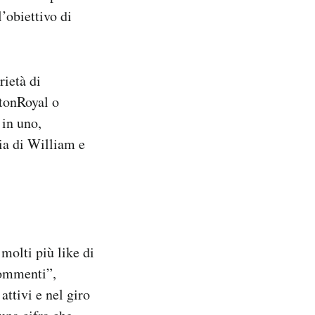
’obiettivo di
ietà di
tonRoyal o
in uno,
ia di William e
molti più like di
commenti”,
ttivi e nel giro