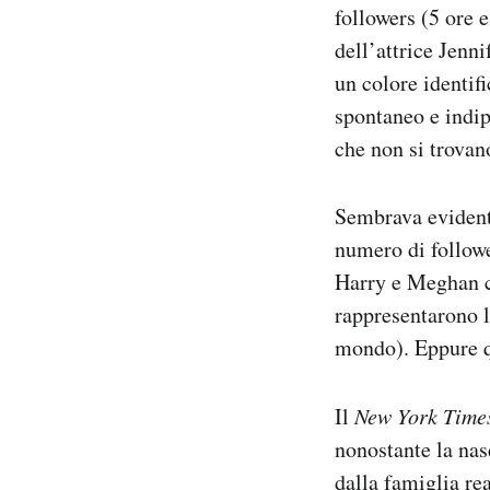
followers (5 ore e
dell’attrice Jenn
un colore identifi
spontaneo e indip
che non si trovan
Sembrava evident
numero di follow
Harry e Meghan c
rappresentarono l’
mondo). Eppure q
Il
New York Time
nonostante la nas
dalla famiglia re