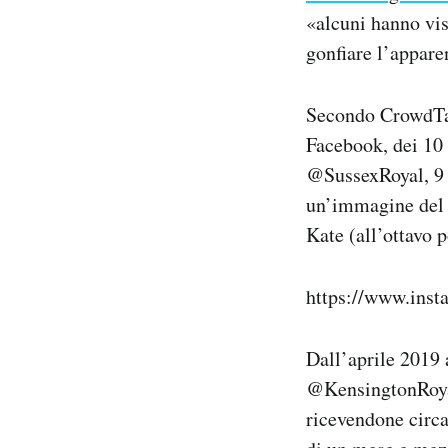
«alcuni hanno vis
gonfiare l’apparen
Secondo CrowdTang
Facebook, dei 10
@SussexRoyal, 9 
un’immagine del p
Kate (all’ottavo p
https://www.ins
Dall’aprile 2019 
@KensingtonRoyal
ricevendone circa