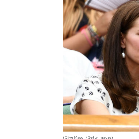
PODCAST
NEWSLETTER
I MIEI PREFERITI
SHOP
CALENDARIO
AREA PERSONALE
Area Personale
Newsletter
(Clive Mason/Getty Images)