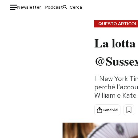
Newsletter
Podcast
Auto
QUESTO ARTICOLO
La lott
HOME
Italia
Moda
@Sussex
Mondo
Libri
Politica
Consumismi
Il New York Ti
Tecnologia
Storie/Idee
perché l'accou
Internet
Ok Boomer!
William e Kate
Scienza
Media
Cultura
Europa
Condividi
Economia
Altrecose
Sport
Mondiali calcio 2026