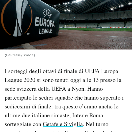
PODCAST
NEWSLETTER
I MIEI PREFERITI
(LaPresse/Spada)
I sorteggi degli ottavi di finale di UEFA Europa
SHOP
League 2020 si sono tenuti oggi alle 13 presso la
sede svizzera della UEFA a Nyon. Hanno
CALENDARIO
partecipato le sedici squadre che hanno superato i
sedicesimi di finale: tra queste c’erano anche le
AREA PERSONALE
ultime due italiane rimaste, Inter e Roma,
Area Personale
sorteggiate con
Getafe e Siviglia
. Nel turno
Newsletter