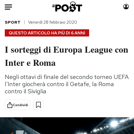
Auto
SPORT
Venerdì 28 febbraio 2020
QUESTO ARTICOLO HA PIÙ DI
6 ANNI
HOME
I sorteggi di Europa League con
Italia
Moda
Inter e Roma
Mondo
Libri
Politica
Consumismi
Negli ottavi di finale del secondo torneo UEFA
Tecnologia
Storie/Idee
l'Inter giocherà contro il Getafe, la Roma
Internet
Ok Boomer!
contro il Siviglia
Scienza
Media
Cultura
Europa
Condividi
Economia
Altrecose
Sport
Mondiali calcio 2026