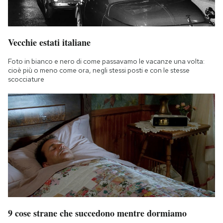
Vecchie estati italiane
Foto in bianco e nero di come passavamo le vacanze una volta:
cioè più o meno come ora, negli stessi posti e con le stesse
scocciature
9 cose strane che succedono mentre dormiamo