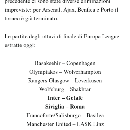
precedente ci sono state diverse eliminazioni
Notifiche mobile
impreviste: per Arsenal, Ajax, Benfica e Porto il
Regala il Post
torneo è già terminato.
Hai bisogno di aiuto?
Esci
Le partite degli ottavi di finale di Europa League
estratte oggi:
Basaksehir – Copenhagen
Olympiakos – Wolverhampton
Rangers Glasgow – Leverkusen
Wolfsburg – Shakhtar
Inter – Getafe
Siviglia – Roma
Francoforte/Salisburgo – Basilea
Manchester United – LASK Linz