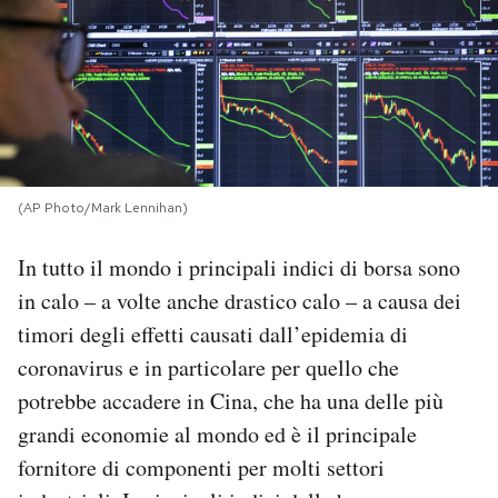
PODCAST
NEWSLETTER
I MIEI PREFERITI
(AP Photo/Mark Lennihan)
In tutto il mondo i principali indici di borsa sono
SHOP
in calo – a volte anche drastico calo – a causa dei
timori degli effetti causati dall’epidemia di
CALENDARIO
coronavirus e in particolare per quello che
potrebbe accadere in Cina, che ha una delle più
AREA PERSONALE
grandi economie al mondo ed è il principale
Area Personale
fornitore di componenti per molti settori
Newsletter