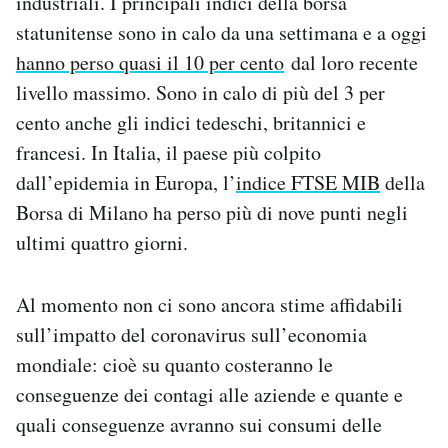
industriali. I principali indici della borsa
Notifiche mobile
statunitense sono in calo da una settimana e a oggi
Regala il Post
hanno perso quasi il 10 per cento
dal loro recente
Hai bisogno di aiuto?
livello massimo. Sono in calo di più del 3 per
Esci
cento anche gli indici tedeschi, britannici e
francesi. In Italia, il paese più colpito
dall’epidemia in Europa, l’
indice FTSE MIB
della
Borsa di Milano ha perso più di nove punti negli
ultimi quattro giorni.
Al momento non ci sono ancora stime affidabili
sull’impatto del coronavirus sull’economia
mondiale: cioè su quanto costeranno le
conseguenze dei contagi alle aziende e quante e
quali conseguenze avranno sui consumi delle