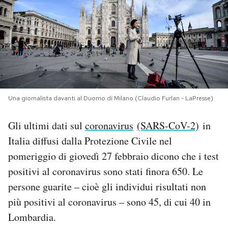
PODCAST
NEWSLETTER
I MIEI PREFERITI
Una giornalista davanti al Duomo di Milano (Claudio Furlan - LaPresse)
SHOP
Gli ultimi dati sul
coronavirus
(SARS-CoV-2)
in
Italia diffusi dalla Protezione Civile nel
pomeriggio di giovedì 27 febbraio dicono che i test
CALENDARIO
positivi al coronavirus sono stati finora 650. Le
persone guarite – cioè gli individui risultati non
AREA PERSONALE
più positivi al coronavirus – sono 45, di cui 40 in
Area Personale
Lombardia.
Newsletter