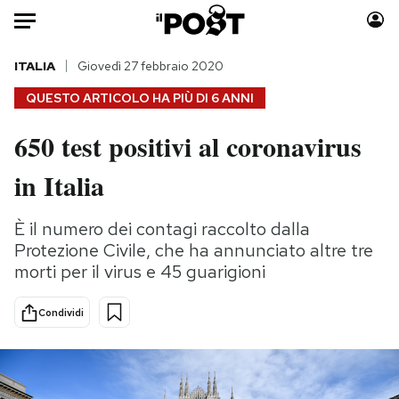
Auto
ITALIA
Giovedì 27 febbraio 2020
QUESTO ARTICOLO HA PIÙ DI
6 ANNI
HOME
650 test positivi al coronavirus
Italia
Moda
in Italia
Mondo
Libri
Politica
Consumismi
È il numero dei contagi raccolto dalla
Tecnologia
Storie/Idee
Protezione Civile, che ha annunciato altre tre
Internet
Ok Boomer!
morti per il virus e 45 guarigioni
Scienza
Media
Cultura
Europa
Condividi
Economia
Altrecose
Sport
Mondiali calcio 2026