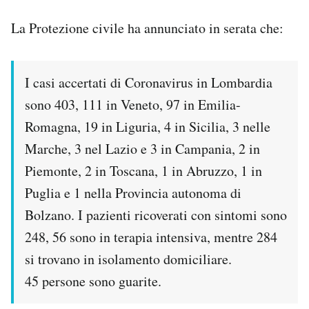
Notifiche mobile
La Protezione civile ha annunciato in serata che:
Regala il Post
Hai bisogno di aiuto?
Esci
I casi accertati di Coronavirus in Lombardia
sono 403, 111 in Veneto, 97 in Emilia-
Romagna, 19 in Liguria, 4 in Sicilia, 3 nelle
Marche, 3 nel Lazio e 3 in Campania, 2 in
Piemonte, 2 in Toscana, 1 in Abruzzo, 1 in
Puglia e 1 nella Provincia autonoma di
Bolzano. I pazienti ricoverati con sintomi sono
248, 56 sono in terapia intensiva, mentre 284
si trovano in isolamento domiciliare.
45 persone sono guarite.