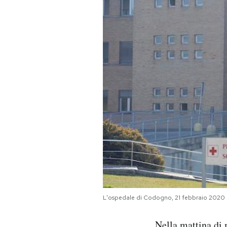
PODCAST
NEWSLETTER
I MIEI PREFERITI
SHOP
CALENDARIO
AREA PERSONALE
L'ospedale di Codogno, 21 febbraio 202
Area Personale
Newsletter
Nella mattina di 