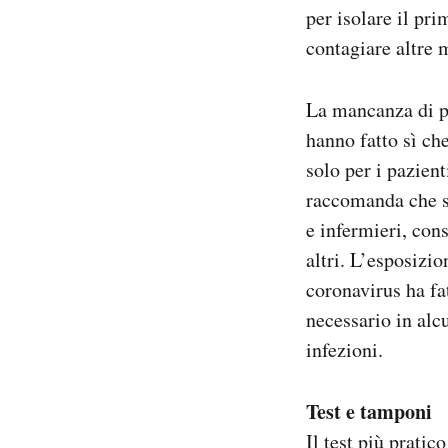
per isolare il pr
contagiare altre 
La mancanza di pr
hanno fatto sì ch
solo per i pazien
raccomanda che si
e infermieri, cons
altri. L’esposizio
coronavirus ha fa
necessario in alcu
infezioni.
Test e tamponi
Il test più pratic