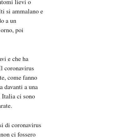
ntomi lievi o
lti si ammalano e
do a un
iorno, poi
avi e che ha
Il coronavirus
ite, come fanno
va davanti a una
Italia ci sono
rate.
si di coronavirus
 non ci fossero