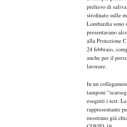
prelievo di saliv
strofinato sulle 
Lombardia sono st
presentavano alcu
alla Protezione Ci
24 febbraio, com
anche per il pers
lavorare.
In un collegament
tamponi “scarseg
eseguiti i test. 
rappresentante pe
mostrano già chi
COVID-19.