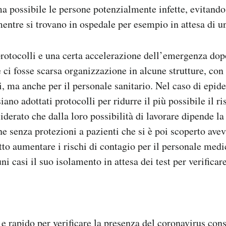
ima possibile le persone potenzialmente infette, evitand
mentre si trovano in ospedale per esempio in attesa di u
otocolli e una certa accelerazione dell’emergenza dopo
e ci fosse scarsa organizzazione in alcune strutture, c
ti, ma anche per il personale sanitario. Nel caso di ep
ano adottati protocolli per ridurre il più possibile il r
iderato che dalla loro possibilità di lavorare dipende la s
ne senza protezioni a pazienti che si è poi scoperto avev
tto aumentare i rischi di contagio per il personale med
ni casi il suo isolamento in attesa dei test per verificar
o e rapido per verificare la presenza del coronavirus cons