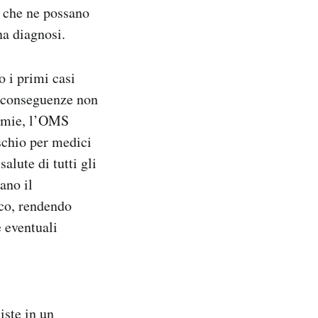
o che ne possano
na diagnosi.
 i primi casi
on conseguenze non
idemie, l’OMS
ischio per medici
alute di tutti gli
ano il
ico, rendendo
e eventuali
iste in un