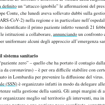
a definito
un “attacco ignobile” le affermazioni del pres
pe Conte, che lunedì aveva sollevato dubbi sulla gesti
SARS-CoV-2) nella regione e in particolare nell’ospeda
to identificato il primo paziente infetto venerdì 21 febb
le istituzioni a collaborare,
annunciando
un confronto c
 per uniformare alcuni degli approccio all’emergenza san
il sistema sanitario
paziente zero” – quello che ha portato il contagio dall
a da coronavirus) – è per ora difficile stabilire con cer
ato in Lombardia per prevenire la diffusione del virus.
ale (SSN)
è organizzato infatti in modo da delegare all
tenze sulla gestione della sanità. Gli ampi margini di
 organizzare meglio sul territorio gli interventi, ma in 
ssono portare a una gestione poco coordinata, soprattut