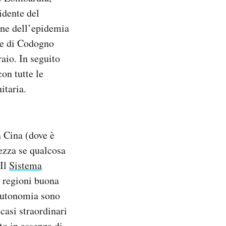
idente del
one dell’epidemia
le di Codogno
raio. In seguito
on tutte le
itaria.
a Cina (dove è
tezza se qualcosa
 Il
Sistema
e regioni buona
 autonomia sono
casi straordinari
to in assenza di