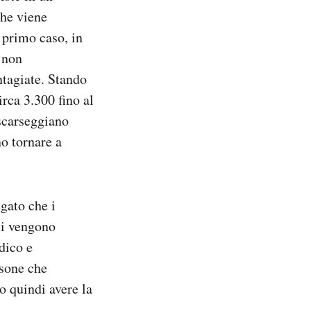
che viene
 primo caso, in
 non
ntagiate. Stando
irca 3.300 fino al
scarseggiano
no tornare a
gato che i
ui vengono
dico e
rsone che
 quindi avere la