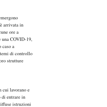
, emergono
 arrivata in
cune ore a
are una COVID-19,
o caso a
temi di controllo
oro strutture
n cui lavorano e
 di entrare in
iffuse istruzioni