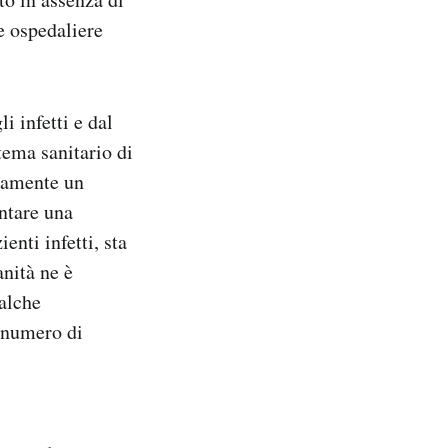
de ospedaliere
i infetti e dal
tema sanitario di
lamente un
ontare una
enti infetti, sta
nità ne è
ualche
 numero di