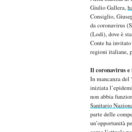
Notifiche mobile
Giulio Gallera,
h
Regala il Post
Consiglio, Giusep
Hai bisogno di aiuto?
da coronavirus (
Esci
(Lodi), dove è sta
Conte ha invitato 
regioni italiane,
Il coronavirus e 
In mancanza del “
iniziata l’epidemi
non abbia funzion
Sanitario Nazion
parte delle compe
un’opportunità per
come l’attuale po