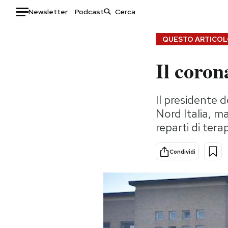
Newsletter
Podcast
Auto
QUESTO ARTICOLO
Il coron
HOME
Italia
Moda
Il presidente d
Mondo
Libri
Nord Italia, m
Politica
Consumismi
reparti di tera
Tecnologia
Storie/Idee
Internet
Ok Boomer!
Condividi
Scienza
Media
Cultura
Europa
Economia
Altrecose
Sport
Mondiali calcio 2026