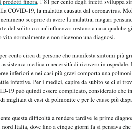
i prodotti finora
, l’81 per cento degli infetti sviluppa si
alla COVID-19, la malattia causata dal coronavirus. Mo
 nemmeno scoprire di avere la malattia, magari pensan
rte del solito o a un’influenza: restano a casa qualche g
o vita normalmente e non ricevono una diagnosi.
per cento circa di persone che manifesta sintomi più gr
 assistenza medica o necessità di ricovero in ospedale. 
aeree inferiori e nei casi più gravi comporta una polmon
ttie infettive. Per i medici, capire da subito se ci si tro
D-19 può quindi essere complicato, considerato che in 
di migliaia di casi di polmonite e per le cause più dispa
ente questa difficoltà a rendere tardive le prime diagno
 nord Italia, dove fino a cinque giorni fa si pensava che