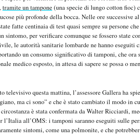
a,
tramite un tampone
(una specie di lungo cotton fioc) 
mucose più profonde della bocca. Nelle ore successive al
ate fatte centinaia di test quasi sempre su persone che
n sintomo, per verificare comunque se fossero state co
vile, le autorità sanitarie lombarde ne hanno eseguiti c
portando un consumo significativo di tamponi, che ora 
onale medico esposto, in attesa di sapere se possa o me
o televisivo questa mattina, l’assessore Gallera ha spie
giano, ma ci sono” e che è stato cambiato il modo in c
La circostanza è stata confermata da Walter Ricciardi, me
r l’Italia all’OMS: i tamponi saranno eseguiti sulle pe
aramente sintomi, come una polmonite, e che potrebbero