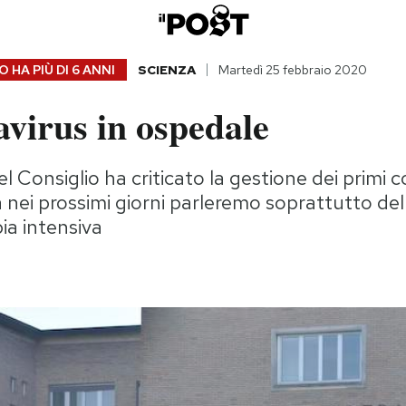
 HA PIÙ DI
6 ANNI
SCIENZA
Martedì 25 febbraio 2020
avirus in ospedale
el Consiglio ha criticato la gestione dei primi c
a nei prossimi giorni parleremo soprattutto del
pia intensiva