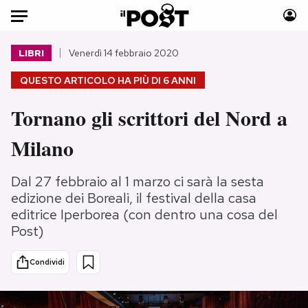
Auto
LIBRI
Venerdì 14 febbraio 2020
QUESTO ARTICOLO HA PIÙ DI
6 ANNI
HOME
Tornano gli scrittori del Nord a
Italia
Moda
Mondo
Libri
Milano
Politica
Consumismi
Tecnologia
Storie/Idee
Dal 27 febbraio al 1 marzo ci sarà la sesta
Internet
Ok Boomer!
edizione dei Boreali, il festival della casa
editrice Iperborea (con dentro una cosa del
Scienza
Media
Post)
Cultura
Europa
Economia
Altrecose
Condividi
Sport
Mondiali calcio 2026