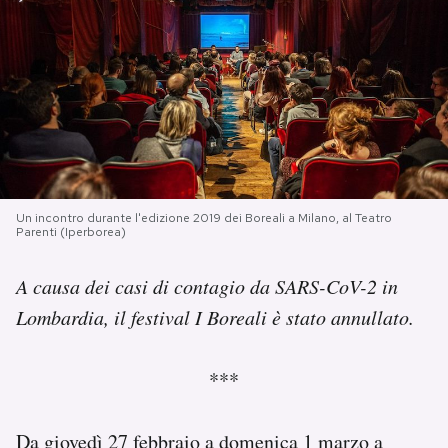
PODCAST
NEWSLETTER
I MIEI PREFERITI
Un incontro durante l'edizione 2019 dei Boreali a Milano, al Teatro
Parenti (Iperborea)
SHOP
A causa dei casi di contagio da SARS-CoV-2 in
CALENDARIO
Lombardia, il festival I Boreali è stato annullato.
AREA PERSONALE
***
Area Personale
Da giovedì 27 febbraio a domenica 1 marzo a
Newsletter