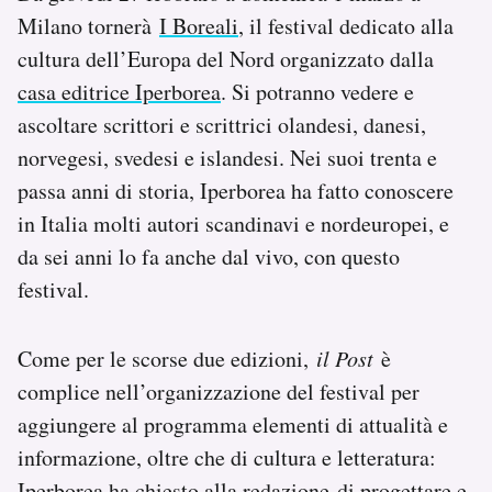
Notifiche mobile
Milano tornerà
I Boreali
, il festival dedicato alla
Regala il Post
cultura dell’Europa del Nord organizzato dalla
Hai bisogno di aiuto?
casa editrice Iperborea
. Si potranno vedere e
Esci
ascoltare scrittori e scrittrici olandesi, danesi,
norvegesi, svedesi e islandesi. Nei suoi trenta e
passa anni di storia, Iperborea ha fatto conoscere
in Italia molti autori scandinavi e nordeuropei, e
da sei anni lo fa anche dal vivo, con questo
festival.
Come per le scorse due edizioni,
il Post
è
complice nell’organizzazione del festival per
aggiungere al programma elementi di attualità e
informazione, oltre che di cultura e letteratura:
Iperborea ha chiesto alla redazione di progettare e