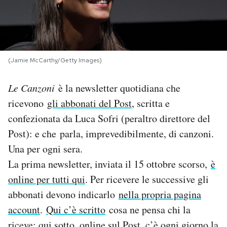
PODCAST
NEWSLETTER
(Jamie McCarthy/Getty Images)
Le Canzoni
è la newsletter quotidiana che
I MIEI PREFERITI
ricevono
gli abbonati del Post
, scritta e
confezionata da Luca Sofri (peraltro direttore del
SHOP
Post): e che parla, imprevedibilmente, di canzoni.
Una per ogni sera.
CALENDARIO
La prima newsletter, inviata il 15 ottobre scorso,
è
online per tutti qui
. Per ricevere le successive gli
AREA PERSONALE
abbonati devono indicarlo
nella propria pagina
account
.
Qui c’è scritto
cosa ne pensa chi la
Area Personale
Newsletter
riceve: qui sotto, online sul Post, c’è ogni giorno la