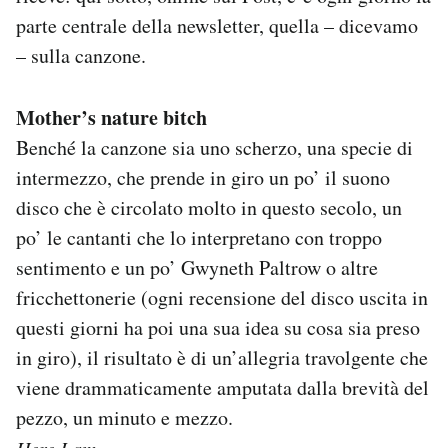
Notifiche mobile
parte centrale della newsletter, quella – dicevamo
Regala il Post
– sulla canzone.
Hai bisogno di aiuto?
Esci
Mother’s nature bitch
Benché la canzone sia uno scherzo, una specie di
intermezzo, che prende in giro un po’ il suono
disco che è circolato molto in questo secolo, un
po’ le cantanti che lo interpretano con troppo
sentimento e un po’ Gwyneth Paltrow o altre
fricchettonerie (ogni recensione del disco uscita in
questi giorni ha poi una sua idea su cosa sia preso
in giro), il risultato è di un’allegria travolgente che
viene drammaticamente amputata dalla brevità del
pezzo, un minuto e mezzo.