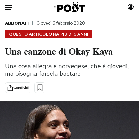
Auto
ABBONATI
Giovedì 6 febbraio 2020
QUESTO ARTICOLO HA PIÙ DI
6 ANNI
HOME
Una canzone di Okay Kaya
Italia
Moda
Mondo
Libri
Una cosa allegra e norvegese, che è giovedì,
Politica
Consumismi
ma bisogna farsela bastare
Tecnologia
Storie/Idee
Internet
Ok Boomer!
Condividi
Scienza
Media
Cultura
Europa
Economia
Altrecose
Sport
Mondiali calcio 2026