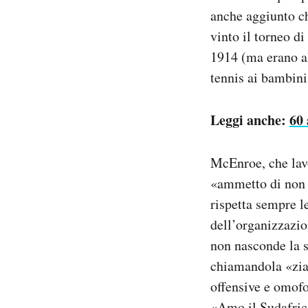
anche aggiunto ch
vinto il torneo 
1914 (ma erano al
tennis ai bambini
Leggi anche:
60
McEnroe, che lav
«ammetto di non e
rispetta sempre l
dell’organizzazio
non nasconde la s
chiamandola «zia 
offensive e omofo
«Amo il Sudafrica