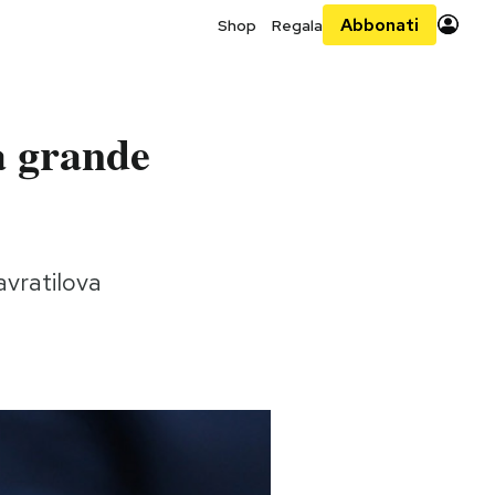
Abbonati
Shop
Regala
na grande
avratilova