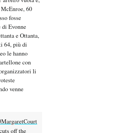
di McEnroe, 60
sso fosse
e di Evonne
ttanta e Ottanta,
i 64, più di
neo le hanno
artellone con
rganizzatori li
roteste
ando venne
#MargaretCourt
uts off the