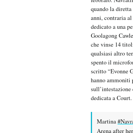
quando la diretta
anni, contraria a
dedicato a una p
Goolagong Cawley,
che vinse 14 titol
qualsiasi altro te
spento il microfo
scritto “Evonne G
hanno ammoniti pe
sull’intestazion
dedicata a Court.
Martina
#Navra
Arena after her