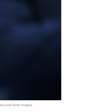
 Hancock/Getty Images)