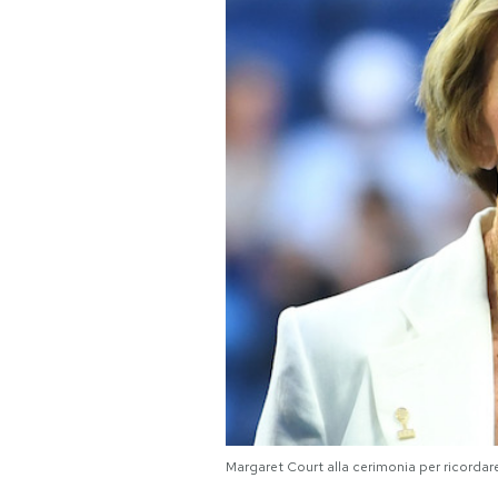
PODCAST
NEWSLETTER
I MIEI PREFERITI
SHOP
CALENDARIO
AREA PERSONALE
Area Personale
Margaret Court alla cerimonia per ricorda
Newsletter