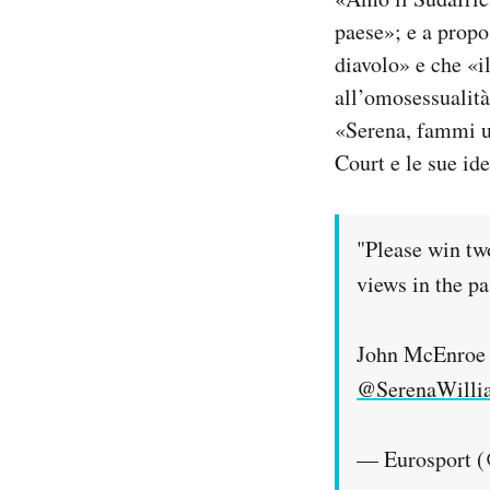
paese»; e a propo
diavolo» e che «il
all’omosessualit
«Serena, fammi un
Court e le sue ide
"Please win tw
views in the p
John McEnroe a
@SerenaWilli
— Eurosport (