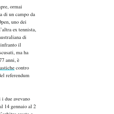
mpre, ormai
a di un campo da
Open, uno dei
altra ex tennista,
australiana di
infranto il
scusati, ma ha
77 anni, è
astiche
contro
 del referendum
i i due avevano
al 14 gennaio al 2
l’arbitro vuota e,