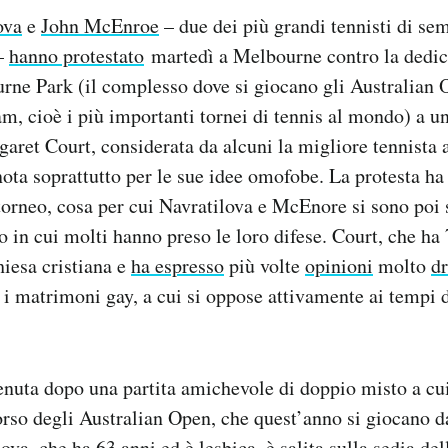
ova
e
John McEnroe
– due dei più grandi tennisti di se
 –
hanno protestato
martedì a Melbourne contro la dedic
rne Park (il complesso dove si giocano gli Australian 
m, cioè i più importanti tornei di tennis al mondo) a un’
garet Court, considerata da alcuni la migliore tennista 
ta soprattutto per le sue idee omofobe. La protesta ha 
orneo, cosa per cui Navratilova e McEnore si sono poi 
o in cui molti hanno preso le loro difese. Court, che ha 
hiesa cristiana e
ha espresso
più volte
opinioni
molto
dr
 i matrimoni gay, a cui si oppose attivamente ai tempi
enuta dopo una partita amichevole di doppio misto a cu
orso degli Australian Open, che quest’anno si giocano d
ova, che ha 63 anni ed è lesbica, è salita sulla sedia del