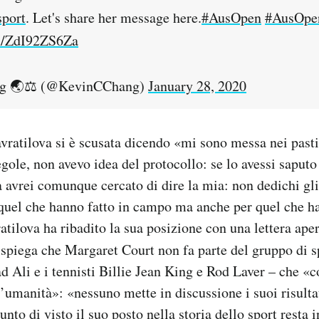
port
. Let's share her message here.
#AusOpen
#AusOpe
om/ZdI92ZS6Za
g 🌏⚖️ (@KevinCChang)
January 28, 2020
vratilova si è scusata dicendo «mi sono messa nei pasti
egole, non avevo idea del protocollo: se lo avessi saputo 
avrei comunque cercato di dire la mia: non dedichi gli 
quel che hanno fatto in campo ma anche per quel che ha
tilova ha ribadito la sua posizione con una lettera aper
 spiega che Margaret Court non fa parte del gruppo di s
li e i tennisti Billie Jean King e Rod Laver – che «c
’umanità»: «nessuno mette in discussione i suoi risult
unto di visto il suo posto nella storia dello sport resta