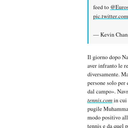
feed to
@Euros
pic.twitter.c
— Kevin Chan
Il giorno dopo Na
aver infranto le r
diversamente. Ma 
persone solo per 
dal campo». Navra
tennis.com
in cui
pugile Muhammad A
modo positivo all
tennis e da quel p