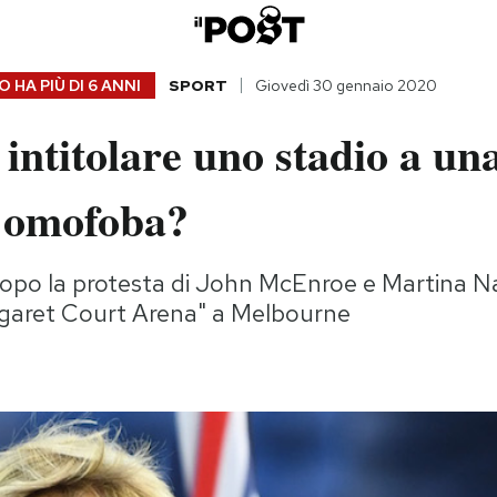
 HA PIÙ DI
6 ANNI
SPORT
Giovedì 30 gennaio 2020
 intitolare uno stadio a u
a omofoba?
dopo la protesta di John McEnroe e Martina N
rgaret Court Arena" a Melbourne