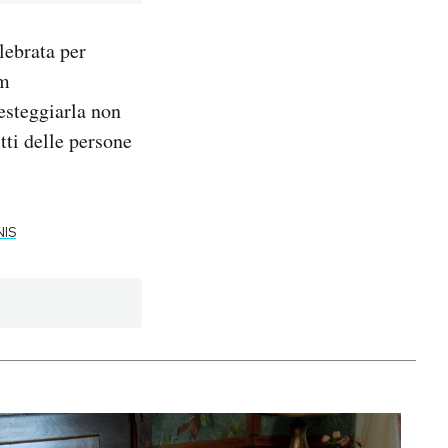
lebrata per
am
esteggiarla non
tti delle persone
IS