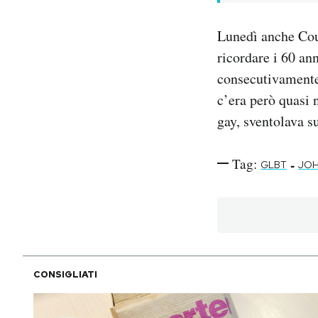
Lunedì anche Cour
ricordare i 60 an
consecutivamente,
c’era però quasi 
gay, sventolava su
Tag:
-
GLBT
JOH
CONSIGLIATI