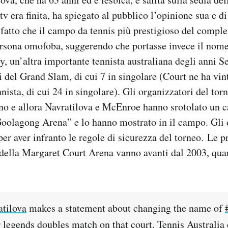
 tv era finita, ha spiegato al pubblico l’opinione sua e 
l fatto che il campo da tennis più prestigioso del comple
ersona omofoba, suggerendo che portasse invece il nom
 un’altra importante tennista australiana degli anni Se
i del Grand Slam, di cui 7 in singolare (Court ne ha vint
nnista, di cui 24 in singolare). Gli organizzatori del tor
no e allora Navratilova e McEnroe hanno srotolato un c
oolagong Arena” e lo hanno mostrato in il campo. Gli o
r aver infranto le regole di sicurezza del torneo. Le p
e della Margaret Court Arena vanno avanti dal 2003, qu
tilova
makes a statement about changing the name of
 legends doubles match on that court. Tennis Australia c