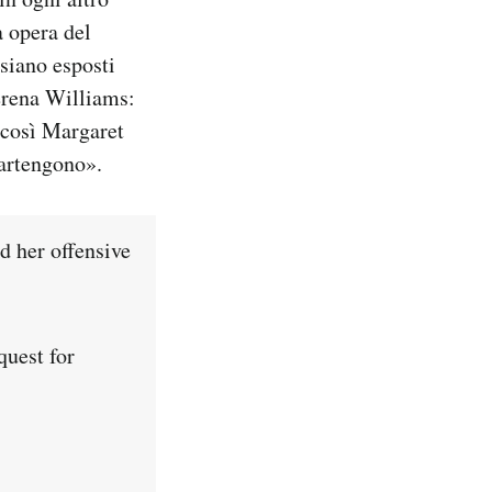
 opera del
 siano esposti
erena Williams:
 così Margaret
partengono».
 her offensive
quest for