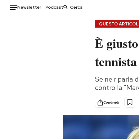
Newsletter
Podcast
Auto
QUESTO ARTICOLO
È giusto
HOME
Italia
Moda
tennist
Mondo
Libri
Politica
Consumismi
Se ne riparla 
Tecnologia
Storie/Idee
contro la "Ma
Internet
Ok Boomer!
Scienza
Media
Condividi
Cultura
Europa
Economia
Altrecose
Sport
Mondiali calcio 2026