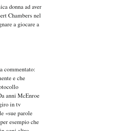
nica donna ad aver
bert Chambers nel
gnare a giocare a
ha commentato:
mente e che
otocollo
. Da anni McEnroe
iro in tv
le «sue parole
e per esempio che
in ogni altro