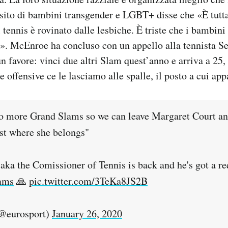
sito di bambini transgender e LGBT+ disse che «È tutta
 tennis è rovinato dalle lesbiche. È triste che i bambini
à». McEnroe ha concluso con un appello alla tennista S
 favore: vinci due altri Slam quest’anno e arriva a 25,
e offensive ce le lasciamo alle spalle, il posto a cui ap
o more Grand Slams so we can leave Margaret Court and
ast where she belongs"
ka the Comissioner of Tennis is back and he's got a re
ams
🙏
pic.twitter.com/3TeKa8JS2B
@eurosport)
January 26, 2020