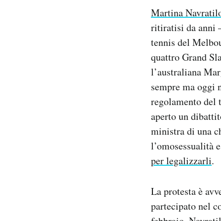
Notifiche mobile
Martina Navratil
Regala il Post
ritiratisi da anni
Hai bisogno di aiuto?
tennis del Melbou
Esci
quattro Grand Sla
l’australiana Mar
sempre ma oggi no
regolamento del t
aperto un dibattit
ministra di una c
l’omosessualità e
per legalizzarli
.
La protesta è avv
partecipato nel c
febbraio. Navratil