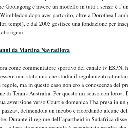
e Goolagong è invece un modello in tutti i sensi: è l’u
di Wimbledon dopo aver partorito, oltre a Dorothea Lam
tri tempi), e dal 2005 gestisce una fondazione per inse
 aborigeni.
 anni da Martina Navratilova
ora come commentatore sportivo del canale tv ESPN, 
ssere mai stato uno che studia il regolamento attenta
e regole, ma in questo caso non ero a conoscenza del pr
ne di Tennis Australia. Per questo mi scuso con loro»
ua avversione verso Court e domenica l’ha presa in un g
pazza», definendola un incubo e ricordando alcune del
be. Durante il regime dell’apartheid in Sudafrica diss
. La loro situazione razziale è organizzata meglio che 