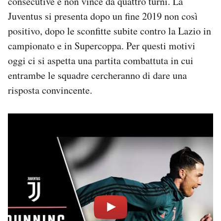
consecutive e non vince da quattro turni. La
Notifiche mobile
Juventus si presenta dopo un fine 2019 non così
Regala il Post
positivo, dopo le sconfitte subite contro la Lazio in
Hai bisogno di aiuto?
campionato e in Supercoppa. Per questi motivi
Esci
oggi ci si aspetta una partita combattuta in cui
entrambe le squadre cercheranno di dare una
risposta convincente.