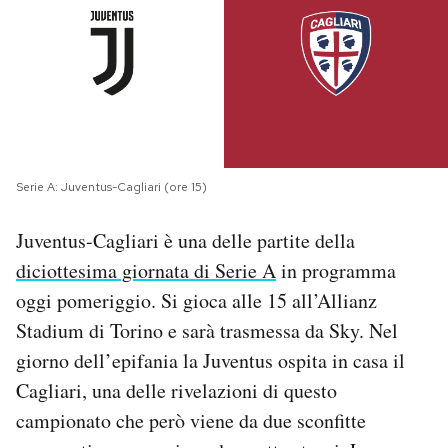
PODCAST
NEWSLETTER
I MIEI PREFERITI
Serie A: Juventus-Cagliari (ore 15)
Juventus-Cagliari è una delle partite della
SHOP
diciottesima giornata di Serie A
in programma
oggi pomeriggio. Si gioca alle 15 all’Allianz
CALENDARIO
Stadium di Torino e sarà trasmessa da Sky. Nel
giorno dell’epifania la Juventus ospita in casa il
AREA PERSONALE
Cagliari, una delle rivelazioni di questo
Area Personale
campionato che però viene da due sconfitte
Newsletter