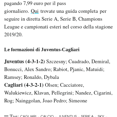
pagando 7,99 euro per il pass
giornaliero.
Qui
trovate una guida completa per
seguire in diretta Serie A, Serie B, Champions
League e campionati esteri nel corso della stagione
2019/20.
Le formazioni di Juventus-Cagliari
Juventus (4-3-1-2)
Szczesny; Cuadrado, Demiral,
Bonucci, Alex Sandro; Rabiot, Pjanic, Matuidi;
Ramsey; Ronaldo, Dybala
Cagliari (4-3-2-1)
Olsen; Cacciatore,
Walukiewicz, Klavan, Pellegrini; Nandez, Cigarini,
Rog; Nainggolan, Joao Pedro; Simeone
Tag:
-
-
-
-
-
CAGLIARI
CALCIO
JUVENTUS
SERIE A
SKY