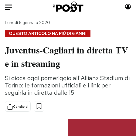
Auto
Lunedì 6 gennaio 2020
QUESTO ARTICOLO HA PIÙ DI
6 ANNI
HOME
Juventus-Cagliari in diretta TV
Italia
Moda
e in streaming
Mondo
Libri
Politica
Consumismi
Si gioca oggi pomeriggio all'Allianz Stadium di
Tecnologia
Storie/Idee
Torino: le formazioni ufficiali e i link per
Internet
Ok Boomer!
seguirla in diretta dalle 15
Scienza
Media
Cultura
Europa
Condividi
Economia
Altrecose
Sport
Mondiali calcio 2026