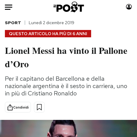
Auto
SPORT
Lunedì 2 dicembre 2019
QUESTO ARTICOLO HA PIÙ DI
6 ANNI
HOME
Lionel Messi ha vinto il Pallone
Italia
Moda
d’Oro
Mondo
Libri
Politica
Consumismi
Per il capitano del Barcellona e della
Tecnologia
Storie/Idee
nazionale argentina è il sesto in carriera, uno
Internet
Ok Boomer!
in più di Cristiano Ronaldo
Scienza
Media
Cultura
Europa
Condividi
Economia
Altrecose
Sport
Mondiali calcio 2026