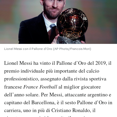
PODCAST
NEWSLETTER
I MIEI PREFERITI
Lionel Messi con il Pallone d'Oro (AP Photo/Francois Mori)
Lionel Messi ha vinto il Pallone d’Oro del 2019, il
SHOP
premio individuale più importante del calcio
professionistico, assegnato dalla rivista sportiva
CALENDARIO
francese
France Football
al miglior giocatore
dell’anno solare. Per Messi, attaccante argentino e
AREA PERSONALE
capitano del Barcellona, è il sesto Pallone d’Oro in
Area Personale
carriera, uno in più di Cristiano Ronaldo, il
Newsletter