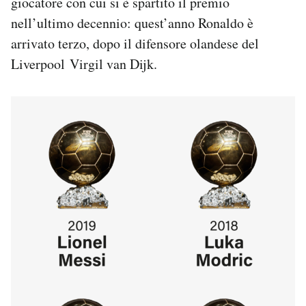
giocatore con cui si è spartito il premio
Notifiche mobile
nell’ultimo decennio: quest’anno Ronaldo è
Regala il Post
arrivato terzo, dopo il difensore olandese del
Hai bisogno di aiuto?
Liverpool Virgil van Dijk.
Esci