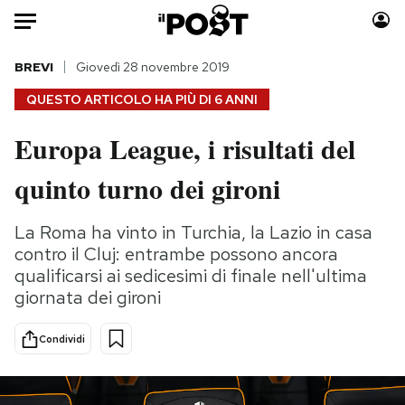
Auto
BREVI
Giovedì 28 novembre 2019
QUESTO ARTICOLO HA PIÙ DI
6 ANNI
HOME
Europa League, i risultati del
Italia
Moda
quinto turno dei gironi
Mondo
Libri
Politica
Consumismi
La Roma ha vinto in Turchia, la Lazio in casa
Tecnologia
Storie/Idee
contro il Cluj: entrambe possono ancora
Internet
Ok Boomer!
qualificarsi ai sedicesimi di finale nell'ultima
Scienza
Media
giornata dei gironi
Cultura
Europa
Economia
Altrecose
Condividi
Sport
Mondiali calcio 2026