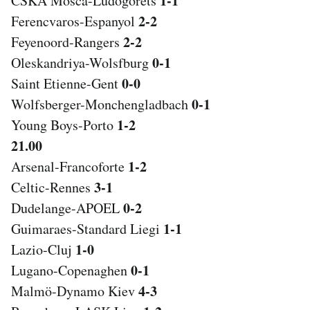
1-1
CSKA Mosca-Ludogorets
2-2
Ferencvaros-Espanyol
2-2
Feyenoord-Rangers
0-1
Oleskandriya-Wolsfburg
0-0
Saint Etienne-Gent
0-1
Wolfsberger-Monchengladbach
1-2
Young Boys-Porto
21.00
1-2
Arsenal-Francoforte
3-1
Celtic-Rennes
0-2
Dudelange-APOEL
1-1
Guimaraes-Standard Liegi
1-0
Lazio-Cluj
0-1
Lugano-Copenaghen
4-3
Malmö-Dynamo Kiev