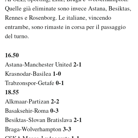
Notifiche mobile
Quelle già eliminate sono invece Astana, Besiktas,
Regala il Post
Rennes e Rosenborg. Le italiane, vincendo
Hai bisogno di aiuto?
entrambe, sono rimaste in corsa per il passaggio
Esci
del turno.
16.50
2-1
Astana-Manchester United
1-0
Krasnodar-Basilea
0-1
Trabzonspor-Getafe
18.55
2-2
Alkmaar-Partizan
0-3
Basaksehir-Roma
2-1
Besiktas-Slovan Bratislava
3-3
Braga-Wolverhampton