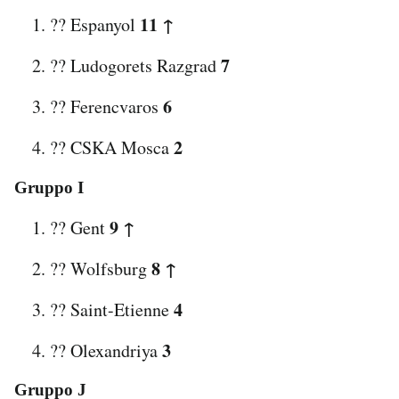
11 ↑
?? Espanyol
7
?? Ludogorets Razgrad
6
?? Ferencvaros
2
?? CSKA Mosca
Gruppo I
9 ↑
?? Gent
8 ↑
?? Wolfsburg
4
?? Saint-Etienne
3
?? Olexandriya
Gruppo J