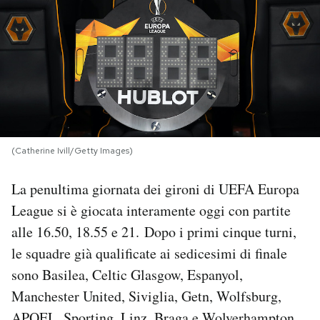
PODCAST
NEWSLETTER
I MIEI PREFERITI
(Catherine Ivill/Getty Images)
SHOP
La penultima giornata dei gironi di UEFA Europa
League si è giocata interamente oggi con partite
CALENDARIO
alle 16.50, 18.55 e 21. Dopo i primi cinque turni,
le squadre già qualificate ai sedicesimi di finale
AREA PERSONALE
sono Basilea, Celtic Glasgow, Espanyol,
Manchester United, Siviglia, Getn, Wolfsburg,
Area Personale
Newsletter
APOEL, Sporting, Linz, Braga e Wolverhampton.