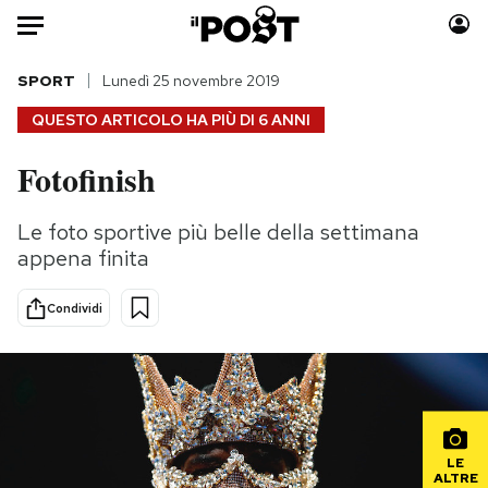
Auto
SPORT
Lunedì 25 novembre 2019
QUESTO ARTICOLO HA PIÙ DI
6 ANNI
HOME
Fotofinish
Italia
Moda
Mondo
Libri
Le foto sportive più belle della settimana
Politica
Consumismi
appena finita
Tecnologia
Storie/Idee
Internet
Ok Boomer!
Condividi
Scienza
Media
Cultura
Europa
Economia
Altrecose
Sport
Mondiali calcio 2026
LE
ALTRE