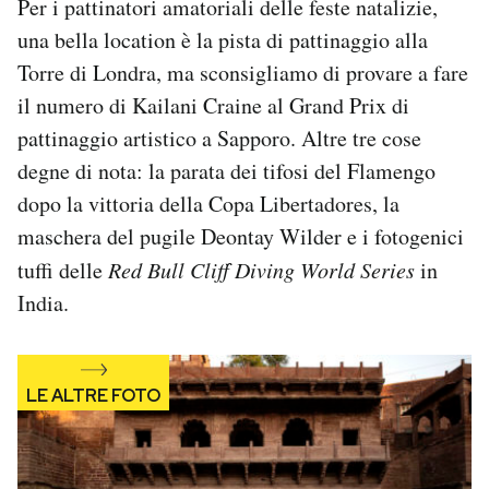
Per i pattinatori amatoriali delle feste natalizie,
Notifiche mobile
una bella location è la pista di pattinaggio alla
Regala il Post
Torre di Londra, ma sconsigliamo di provare a fare
Hai bisogno di aiuto?
il numero di Kailani Craine al Grand Prix di
Esci
pattinaggio artistico a Sapporo. Altre tre cose
degne di nota: la parata dei tifosi del Flamengo
dopo la vittoria della Copa Libertadores, la
maschera del pugile Deontay Wilder e i fotogenici
tuffi delle
Red Bull Cliff Diving World Series
in
India.