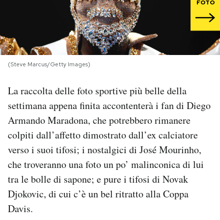
FOTO
PODCAST
NEWSLETTER
(Steve Marcus/Getty Images)
I MIEI PREFERITI
La raccolta delle foto sportive più belle della
settimana appena finita accontenterà i fan di Diego
SHOP
Armando Maradona, che potrebbero rimanere
colpiti dall’affetto dimostrato dall’ex calciatore
verso i suoi tifosi; i nostalgici di José Mourinho,
CALENDARIO
che troveranno una foto un po’ malinconica di lui
tra le bolle di sapone; e pure i tifosi di Novak
AREA PERSONALE
Djokovic, di cui c’è un bel ritratto alla Coppa
Area Personale
Davis.
Newsletter